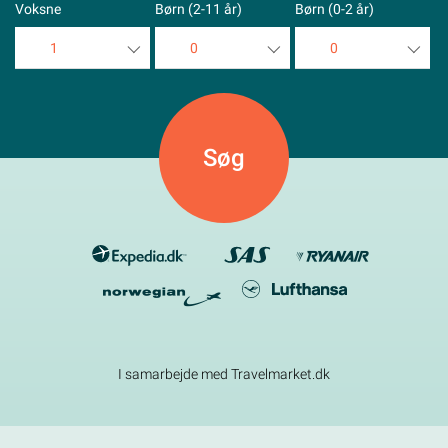
Voksne
Børn (2-11 år)
Børn (0-2 år)
1
0
0
1
0
0
2
1
1
3
2
2
4
3
3
5
4
4
5
5
I samarbejde med Travelmarket.dk