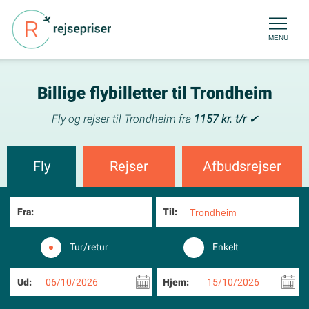
MENU
Billige flybilletter til Trondheim
Fly og rejser til Trondheim fra
1157 kr. t/r
✔
Fly
Rejser
Afbudsrejser
Fra:
Til:
Tur/retur
Enkelt
Ud:
06/10/2026
Hjem:
15/10/2026