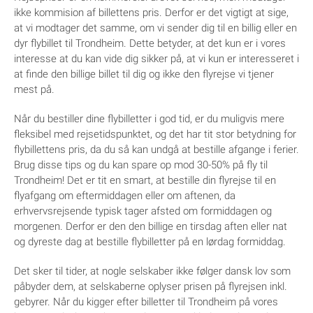
ikke kommision af billettens pris. Derfor er det vigtigt at sige,
at vi modtager det samme, om vi sender dig til en billig eller en
dyr flybillet til Trondheim. Dette betyder, at det kun er i vores
interesse at du kan vide dig sikker på, at vi kun er interesseret i
at finde den billige billet til dig og ikke den flyrejse vi tjener
mest på.
Når du bestiller dine flybilletter i god tid, er du muligvis mere
fleksibel med rejsetidspunktet, og det har tit stor betydning for
flybillettens pris, da du så kan undgå at bestille afgange i ferier.
Brug disse tips og du kan spare op mod 30-50% på fly til
Trondheim! Det er tit en smart, at bestille din flyrejse til en
flyafgang om eftermiddagen eller om aftenen, da
erhvervsrejsende typisk tager afsted om formiddagen og
morgenen. Derfor er den den billige en tirsdag aften eller nat
og dyreste dag at bestille flybilletter på en lørdag formiddag.
Det sker til tider, at nogle selskaber ikke følger dansk lov som
påbyder dem, at selskaberne oplyser prisen på flyrejsen inkl.
gebyrer. Når du kigger efter billetter til Trondheim på vores