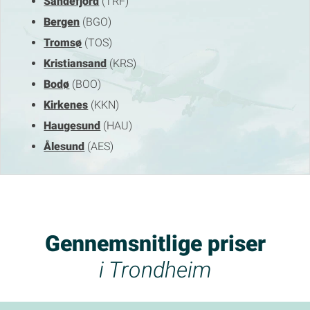
Sandefjord
(TRF)
Bergen
(BGO)
Tromsø
(TOS)
Kristiansand
(KRS)
Bodø
(BOO)
Kirkenes
(KKN)
Haugesund
(HAU)
Ålesund
(AES)
Gennemsnitlige priser
i Trondheim