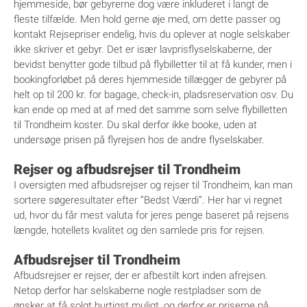
hjemmeside, bør gebyrerne dog være inkluderet i langt de
fleste tilfælde. Men hold gerne øje med, om dette passer og
kontakt Rejsepriser endelig, hvis du oplever at nogle selskaber
ikke skriver et gebyr. Det er især lavprisflyselskaberne, der
bevidst benytter gode tilbud på flybilletter til at få kunder, men i
bookingforløbet på deres hjemmeside tillægger de gebyrer på
helt op til 200 kr. for bagage, check-in, pladsreservation osv. Du
kan ende op med at af med det samme som selve flybilletten
til Trondheim koster. Du skal derfor ikke booke, uden at
undersøge prisen på flyrejsen hos de andre flyselskaber.
Rejser og afbudsrejser til Trondheim
I oversigten med afbudsrejser og rejser til Trondheim, kan man
sortere søgeresultater efter ”Bedst Værdi”. Her har vi regnet
ud, hvor du får mest valuta for jeres penge baseret på rejsens
længde, hotellets kvalitet og den samlede pris for rejsen.
Afbudsrejser til Trondheim
Afbudsrejser er rejser, der er afbestilt kort inden afrejsen.
Netop derfor har selskaberne nogle restpladser som de
ønsker at få solgt hurtigst muligt, og derfor er priserne på