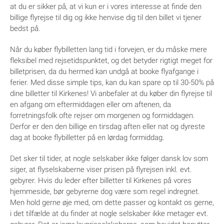
at du er sikker på, at vi kun er i vores interesse at finde den
billige flyrejse til dig og ikke henvise dig til den billet vi tjener
bedst på.
Når du køber flybilletten lang tid i forvejen, er du måske mere
fleksibel med rejsetidspunktet, og det betyder rigtigt meget for
billetprisen, da du hermed kan undgå at booke flyafgange i
ferier. Med disse simple tips, kan du kan spare op til 30-50% på
dine billetter til Kirkenes! Vi anbefaler at du køber din flyrejse til
en afgang om eftermiddagen eller om aftenen, da
forretningsfolk ofte rejser om morgenen og formiddagen.
Derfor er den den billige en tirsdag aften eller nat og dyreste
dag at booke flybilletter på en lørdag formiddag.
Det sker til tider, at nogle selskaber ikke følger dansk lov som
siger, at flyselskaberne viser prisen på flyrejsen inkl. evt.
gebyrer. Hvis du leder efter billetter til Kirkenes på vores
hjemmeside, bør gebyrerne dog være som regel indregnet.
Men hold gerne øje med, om dette passer og kontakt os gerne,
i det tilfælde at du finder at nogle selskaber ikke metager evt.