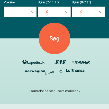
Voksne
Børn (2-11 år)
Børn (0-2 år)
1
0
0
1
0
0
2
1
1
3
2
2
4
3
3
5
4
4
5
5
I samarbejde med Travelmarket.dk