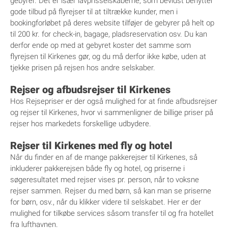
gebyrer. Det er især lavprisselskaberne, som bevidst benytter
gode tilbud på flyrejser til at tiltrække kunder, men i
bookingforløbet på deres website tilføjer de gebyrer på helt op
til 200 kr. for check-in, bagage, pladsreservation osv. Du kan
derfor ende op med at gebyret koster det samme som
flyrejsen til Kirkenes gør, og du må derfor ikke købe, uden at
tjekke prisen på rejsen hos andre selskaber.
Rejser og afbudsrejser til Kirkenes
Hos Rejsepriser er der også mulighed for at finde afbudsrejser
og rejser til Kirkenes, hvor vi sammenligner de billige priser på
rejser hos markedets forskellige udbydere.
Rejser til Kirkenes med fly og hotel
Når du finder en af de mange pakkerejser til Kirkenes, så
inkluderer pakkerejsen både fly og hotel, og priserne i
søgeresultatet med rejser vises pr. person, når to voksne
rejser sammen. Rejser du med børn, så kan man se priserne
for børn, osv., når du klikker videre til selskabet. Her er der
mulighed for tilkøbe services såsom transfer til og fra hotellet
fra lufthavnen.