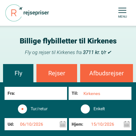
MENU
Billige flybilletter til Kirkenes
Fly og rejser til Kirkenes fra
3711 kr. t/r
✔
Fly
Rejser
Afbudsrejser
Fra:
Til:
Tur/retur
Enkelt
Ud:
06/10/2026
Hjem:
15/10/2026