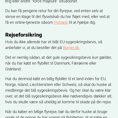
krig eller andre ”force majeure” situationer.
Du kan få pengene retur for din flyrejse, ved enten selv at
skrive en klage til det flyselskab du har fløjet med, eller ved at
få en online-tjeneste såsom
Flyhjælp
til at hjælpe dig.
Rejseforsikring
Hvis du ikke allerede har et blåt EU-sygesikringsbevis, så
anbefaler vi, at du bestiller det på
Borger.dk
.
Det er nemlig sådan, at det gule sygesikringsbevis kun gælder,
når du har købt en flybillet til Danmark, Færøerne eller
Grønland.
Har du derimod købt en billig flybillet til et land inden for EU,
Norge, Island, Liechtenstein eller Schweiz, så skal du huske at
medbringe det blå sygesikringsbevis. Og her skal du være klar
over, at det blå sygesikringsbevis ikke nødvendigvis dækker alt,
hvis du skulle være så uheldig at komme til skade på din rejse.
Når du køber en billige flyrejse, bør du derfor huske at bruge
nogle af de penge du har sparet på flybilletten, til at købe en