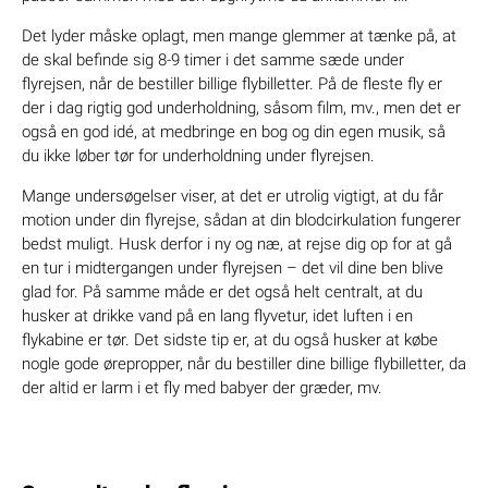
Det lyder måske oplagt, men mange glemmer at tænke på, at
de skal befinde sig 8-9 timer i det samme sæde under
flyrejsen, når de bestiller billige flybilletter. På de fleste fly er
der i dag rigtig god underholdning, såsom film, mv., men det er
også en god idé, at medbringe en bog og din egen musik, så
du ikke løber tør for underholdning under flyrejsen.
Mange undersøgelser viser, at det er utrolig vigtigt, at du får
motion under din flyrejse, sådan at din blodcirkulation fungerer
bedst muligt. Husk derfor i ny og næ, at rejse dig op for at gå
en tur i midtergangen under flyrejsen – det vil dine ben blive
glad for. På samme måde er det også helt centralt, at du
husker at drikke vand på en lang flyvetur, idet luften i en
flykabine er tør. Det sidste tip er, at du også husker at købe
nogle gode ørepropper, når du bestiller dine billige flybilletter, da
der altid er larm i et fly med babyer der græder, mv.