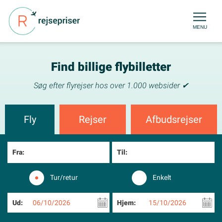
MENU
Find billige flybilletter
Søg efter flyrejser hos over 1.000 websider ✔
Fly
Rejser
Afbudsrejser
Fra:
Til:
Tur/retur
Enkelt
Ud:
06/10/2026
Hjem:
15/10/2026