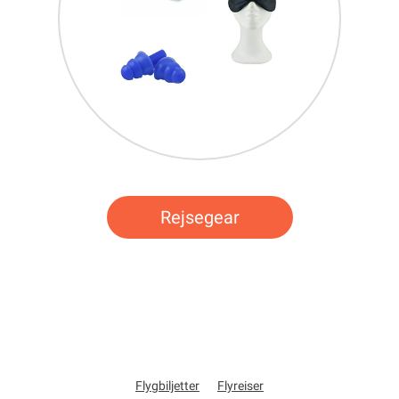
Rejsegear
Flygbiljetter
Flyreiser