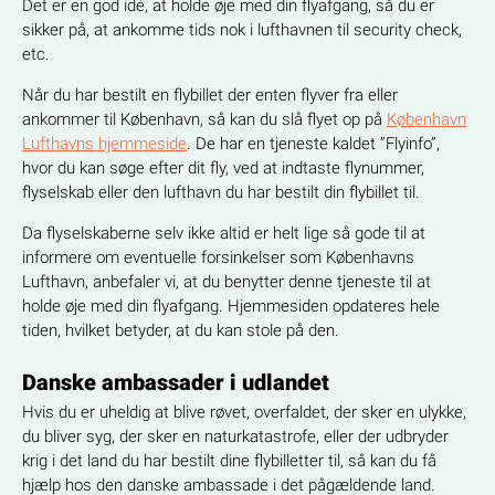
Det er en god idé, at holde øje med din flyafgang, så du er
sikker på, at ankomme tids nok i lufthavnen til security check,
etc.
Når du har bestilt en flybillet der enten flyver fra eller
ankommer til København, så kan du slå flyet op på
København
Lufthavns hjemmeside
. De har en tjeneste kaldet ”Flyinfo”,
hvor du kan søge efter dit fly, ved at indtaste flynummer,
flyselskab eller den lufthavn du har bestilt din flybillet til.
Da flyselskaberne selv ikke altid er helt lige så gode til at
informere om eventuelle forsinkelser som Københavns
Lufthavn, anbefaler vi, at du benytter denne tjeneste til at
holde øje med din flyafgang. Hjemmesiden opdateres hele
tiden, hvilket betyder, at du kan stole på den.
Danske ambassader i udlandet
Hvis du er uheldig at blive røvet, overfaldet, der sker en ulykke,
du bliver syg, der sker en naturkatastrofe, eller der udbryder
krig i det land du har bestilt dine flybilletter til, så kan du få
hjælp hos den danske ambassade i det pågældende land.