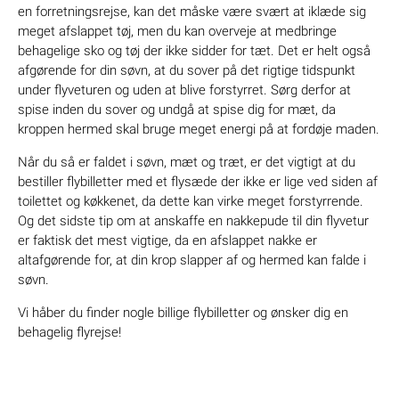
en forretningsrejse, kan det måske være svært at iklæde sig
meget afslappet tøj, men du kan overveje at medbringe
behagelige sko og tøj der ikke sidder for tæt. Det er helt også
afgørende for din søvn, at du sover på det rigtige tidspunkt
under flyveturen og uden at blive forstyrret. Sørg derfor at
spise inden du sover og undgå at spise dig for mæt, da
kroppen hermed skal bruge meget energi på at fordøje maden.
Når du så er faldet i søvn, mæt og træt, er det vigtigt at du
bestiller flybilletter med et flysæde der ikke er lige ved siden af
toilettet og køkkenet, da dette kan virke meget forstyrrende.
Og det sidste tip om at anskaffe en nakkepude til din flyvetur
er faktisk det mest vigtige, da en afslappet nakke er
altafgørende for, at din krop slapper af og hermed kan falde i
søvn.
Vi håber du finder nogle billige flybilletter og ønsker dig en
behagelig flyrejse!