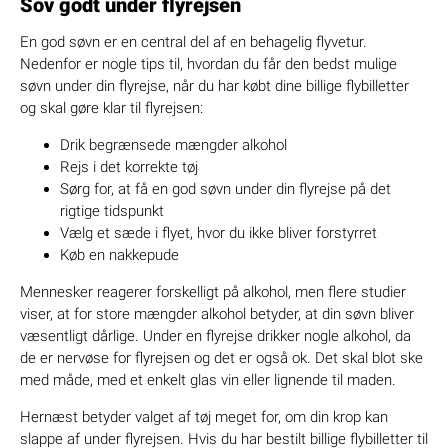
Sov godt under flyrejsen
En god søvn er en central del af en behagelig flyvetur.
Nedenfor er nogle tips til, hvordan du får den bedst mulige
søvn under din flyrejse, når du har købt dine billige flybilletter
og skal gøre klar til flyrejsen:
Drik begrænsede mængder alkohol
Rejs i det korrekte tøj
Sørg for, at få en god søvn under din flyrejse på det
rigtige tidspunkt
Vælg et sæde i flyet, hvor du ikke bliver forstyrret
Køb en nakkepude
Mennesker reagerer forskelligt på alkohol, men flere studier
viser, at for store mængder alkohol betyder, at din søvn bliver
væsentligt dårlige. Under en flyrejse drikker nogle alkohol, da
de er nervøse for flyrejsen og det er også ok. Det skal blot ske
med måde, med et enkelt glas vin eller lignende til maden.
Hernæst betyder valget af tøj meget for, om din krop kan
slappe af under flyrejsen. Hvis du har bestilt billige flybilletter til