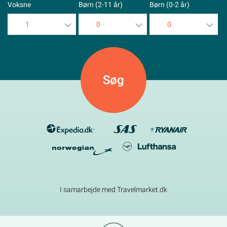
Voksne
Børn (2-11 år)
Børn (0-2 år)
1
0
0
1
0
0
2
1
1
3
2
2
4
3
3
5
4
4
5
5
I samarbejde med Travelmarket.dk