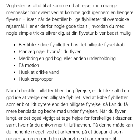
Vi glæder os altid til at komme ud at rejse, men mange
mennesker har svært ved at komme godt igennem en længere
flyvetur – især, når de bestiller billige flybilletter til oversøiske
rejsemål. Her er derfor nogle gode tips til, hvordan du med
nogle simple tricks sikrer dig, at din flyvetur bliver bedst mulig:
Bestil ikke dine flybilletter hos det billigste flyselskab
Planlæg nøje, hvornår du flyver
Medbring en god bog, eller anden underholdning
Få motion
Husk at drikke vand
Husk ørepropper
Når du bestiller billetter til en lang flyrejse, er det ikke altid en
god idé at vælge den billigste flybillet. Ved at købe flybilletter
som er blot lidt dyrere end den billigste flyrejse, så kan du få
mere benplads og bedre mad under flyrejsen. Når du flyver
langt, er det også vigtigt at tage højde for forskellige tidszoner,
samt hvornår du ankommer til lufthavnen. På denne måde kan
du indhente meget, ved at ankomme på et tidspunkt som
passer sammen med den døgnrytme du ankommer til.