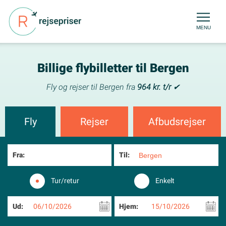
MENU
Billige flybilletter til Bergen
Fly og rejser til Bergen fra
964 kr. t/r
✔
Fly
Rejser
Afbudsrejser
Fra:
Til:
Tur/retur
Enkelt
Ud:
06/10/2026
Hjem:
15/10/2026