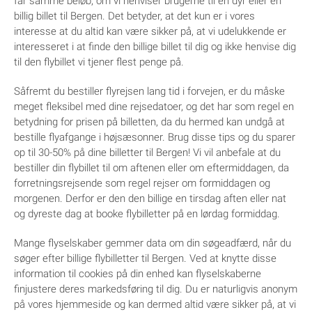
får samme beløb, om vi henviser brugerne til en dyr eller en
billig billet til Bergen. Det betyder, at det kun er i vores
interesse at du altid kan være sikker på, at vi udelukkende er
interesseret i at finde den billige billet til dig og ikke henvise dig
til den flybillet vi tjener flest penge på.
Såfremt du bestiller flyrejsen lang tid i forvejen, er du måske
meget fleksibel med dine rejsedatoer, og det har som regel en
betydning for prisen på billetten, da du hermed kan undgå at
bestille flyafgange i højsæsonner. Brug disse tips og du sparer
op til 30-50% på dine billetter til Bergen! Vi vil anbefale at du
bestiller din flybillet til om aftenen eller om eftermiddagen, da
forretningsrejsende som regel rejser om formiddagen og
morgenen. Derfor er den den billige en tirsdag aften eller nat
og dyreste dag at booke flybilletter på en lørdag formiddag.
Mange flyselskaber gemmer data om din søgeadfærd, når du
søger efter billige flybilletter til Bergen. Ved at knytte disse
information til cookies på din enhed kan flyselskaberne
finjustere deres markedsføring til dig. Du er naturligvis anonym
på vores hjemmeside og kan dermed altid være sikker på, at vi