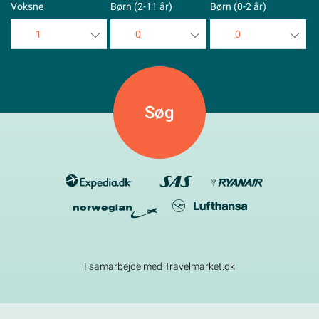
Voksne
Børn (2-11 år)
Børn (0-2 år)
1
0
0
1
0
0
2
1
1
3
2
2
4
3
3
5
4
4
5
5
I samarbejde med Travelmarket.dk