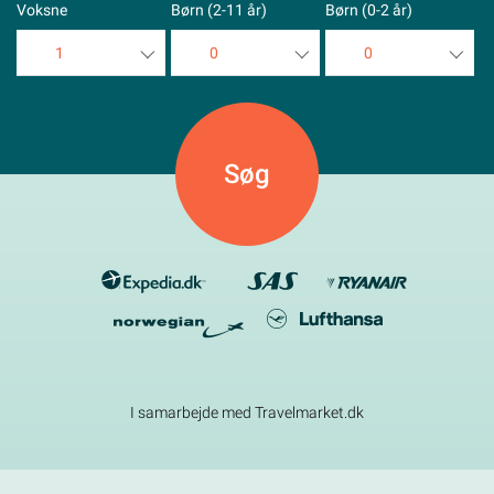
Voksne
Børn (2-11 år)
Børn (0-2 år)
1
0
0
1
0
0
2
1
1
3
2
2
4
3
3
5
4
4
5
5
I samarbejde med Travelmarket.dk