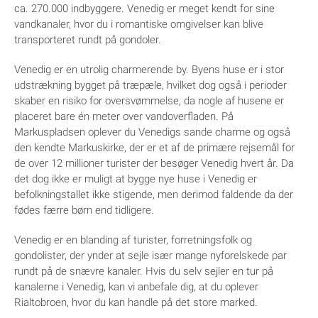
ca. 270.000 indbyggere. Venedig er meget kendt for sine
vandkanaler, hvor du i romantiske omgivelser kan blive
transporteret rundt på gondoler.
Venedig er en utrolig charmerende by. Byens huse er i stor
udstrækning bygget på træpæle, hvilket dog også i perioder
skaber en risiko for oversvømmelse, da nogle af husene er
placeret bare én meter over vandoverfladen. På
Markuspladsen oplever du Venedigs sande charme og også
den kendte Markuskirke, der er et af de primære rejsemål for
de over 12 millioner turister der besøger Venedig hvert år. Da
det dog ikke er muligt at bygge nye huse i Venedig er
befolkningstallet ikke stigende, men derimod faldende da der
fødes færre børn end tidligere.
Venedig er en blanding af turister, forretningsfolk og
gondolister, der ynder at sejle især mange nyforelskede par
rundt på de snævre kanaler. Hvis du selv sejler en tur på
kanalerne i Venedig, kan vi anbefale dig, at du oplever
Rialtobroen, hvor du kan handle på det store marked.