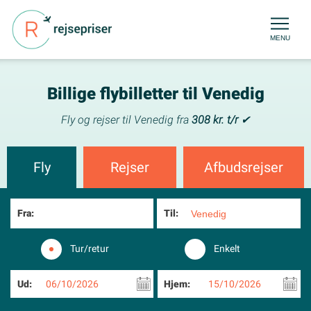
MENU
Billige flybilletter til Venedig
Fly og rejser til Venedig fra
308 kr. t/r
✔
Fly
Rejser
Afbudsrejser
Fra:
Til:
Tur/retur
Enkelt
Ud:
06/10/2026
Hjem:
15/10/2026