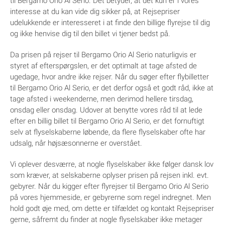
til Bergamo Orio Al Serio. Det betyder, at det kun er i vores
interesse at du kan vide dig sikker på, at Rejsepriser
udelukkende er interesseret i at finde den billige flyrejse til dig
og ikke henvise dig til den billet vi tjener bedst på.
Da prisen på rejser til Bergamo Orio Al Serio naturligvis er
styret af efterspørgslen, er det optimalt at tage afsted de
ugedage, hvor andre ikke rejser. Når du søger efter flybilletter
til Bergamo Orio Al Serio, er det derfor også et godt råd, ikke at
tage afsted i weekenderne, men derimod hellere tirsdag,
onsdag eller onsdag. Udover at benytte vores råd til at lede
efter en billig billet til Bergamo Orio Al Serio, er det fornuftigt
selv at flyselskaberne løbende, da flere flyselskaber ofte har
udsalg, når højsæsonnerne er overstået.
Vi oplever desværre, at nogle flyselskaber ikke følger dansk lov
som kræver, at selskaberne oplyser prisen på rejsen inkl. evt.
gebyrer. Når du kigger efter flyrejser til Bergamo Orio Al Serio
på vores hjemmeside, er gebyrerne som regel indregnet. Men
hold godt øje med, om dette er tilfældet og kontakt Rejsepriser
gerne, såfremt du finder at nogle flyselskaber ikke metager