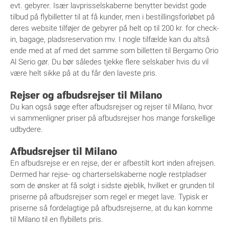
evt. gebyrer. Især lavprisselskaberne benytter bevidst gode
tilbud på flybilletter til at få kunder, men i bestillingsforløbet på
deres website tilføjer de gebyrer på helt op til 200 kr. for check-
in, bagage, pladsreservation mv. I nogle tilfælde kan du altså
ende med at af med det samme som billetten til Bergamo Orio
Al Serio gør. Du bør således tjekke flere selskaber hvis du vil
være helt sikke på at du får den laveste pris.
Rejser og afbudsrejser til Milano
Du kan også søge efter afbudsrejser og rejser til Milano, hvor
vi sammenligner priser på afbudsrejser hos mange forskellige
udbydere.
Afbudsrejser til Milano
En afbudsrejse er en rejse, der er afbestilt kort inden afrejsen.
Dermed har rejse- og charterselskaberne nogle restpladser
som de ønsker at få solgt i sidste øjeblik, hvilket er grunden til
priserne på afbudsrejser som regel er meget lave. Typisk er
priserne så fordelagtige på afbudsrejserne, at du kan komme
til Milano til en flybillets pris.