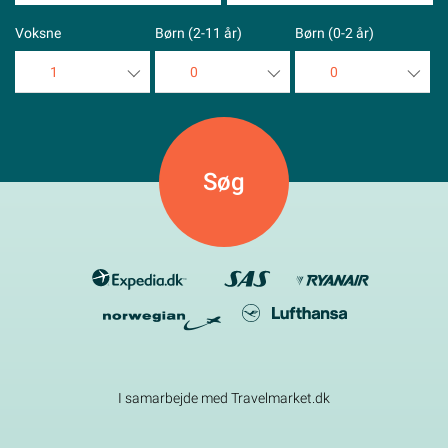
Voksne
Børn (2-11 år)
Børn (0-2 år)
1
0
0
1
0
0
2
1
1
3
2
2
4
3
3
5
4
4
5
5
I samarbejde med Travelmarket.dk