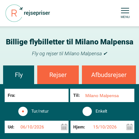
MENU
Billige flybilletter til Milano Malpensa
Fly og rejser til Milano Malpensa ✔
Fly
Rejser
Afbudsrejser
Fra:
Til:
Tur/retur
Enkelt
Ud:
06/10/2026
Hjem:
15/10/2026