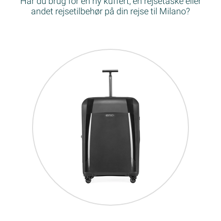
Har du brug for en ny kuffert, en rejsetaske eller
andet rejsetilbehør på din rejse til Milano?