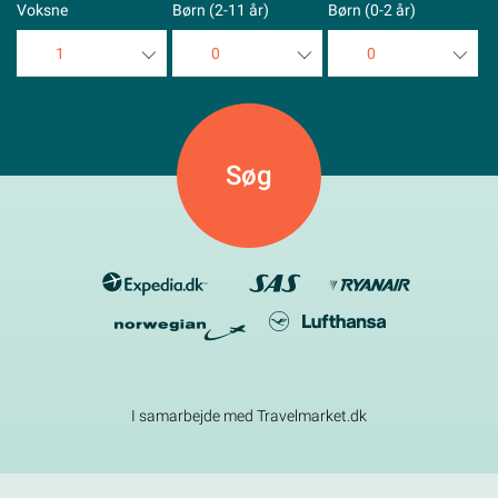
Voksne
Børn (2-11 år)
Børn (0-2 år)
1
0
0
1
0
0
2
1
1
3
2
2
4
3
3
5
4
4
5
5
I samarbejde med Travelmarket.dk