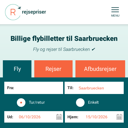
MENU
Billige flybilletter til Saarbruecken
Fly og rejser til Saarbruecken ✔
Fly
Rejser
Afbudsrejser
Fra:
Til:
Tur/retur
Enkelt
Ud:
06/10/2026
Hjem:
15/10/2026