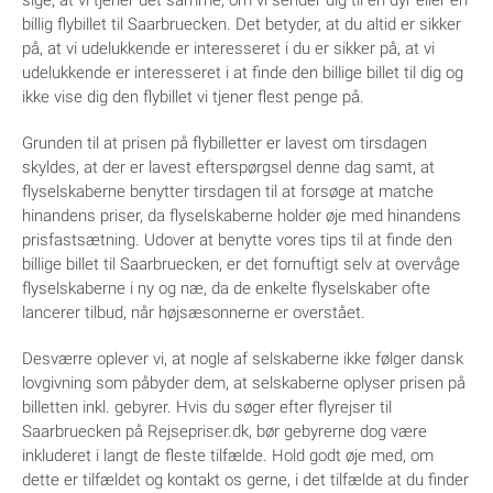
sige, at vi tjener det samme, om vi sender dig til en dyr eller en
billig flybillet til Saarbruecken. Det betyder, at du altid er sikker
på, at vi udelukkende er interesseret i du er sikker på, at vi
udelukkende er interesseret i at finde den billige billet til dig og
ikke vise dig den flybillet vi tjener flest penge på.
Grunden til at prisen på flybilletter er lavest om tirsdagen
skyldes, at der er lavest efterspørgsel denne dag samt, at
flyselskaberne benytter tirsdagen til at forsøge at matche
hinandens priser, da flyselskaberne holder øje med hinandens
prisfastsætning. Udover at benytte vores tips til at finde den
billige billet til Saarbruecken, er det fornuftigt selv at overvåge
flyselskaberne i ny og næ, da de enkelte flyselskaber ofte
lancerer tilbud, når højsæsonnerne er overstået.
Desværre oplever vi, at nogle af selskaberne ikke følger dansk
lovgivning som påbyder dem, at selskaberne oplyser prisen på
billetten inkl. gebyrer. Hvis du søger efter flyrejser til
Saarbruecken på Rejsepriser.dk, bør gebyrerne dog være
inkluderet i langt de fleste tilfælde. Hold godt øje med, om
dette er tilfældet og kontakt os gerne, i det tilfælde at du finder