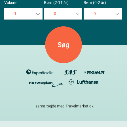
Voksne
Børn (2-11 år)
Børn (0-2 år)
1
0
0
1
0
0
2
1
1
3
2
2
4
3
3
5
4
4
5
5
I samarbejde med Travelmarket.dk