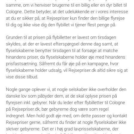
samme, om vi henviser brugerne til en billig eller en dyr billet til
Cologne. Dette betyder, at det udelukkende er i vores interesse
at du er sikker på, at Rejsepriser kun finder den billige flyrejse
til dig og ikke vise dig den flybillet vi tjener flest penge på.
Grunden til at prisen på flybilletter er lavest om tirsdagen
skyldes, at der er lavest efterspørgsel denne dag samt, at
flyselskaberne benytter tirsdagen til at forsøge at matche
hinandens priser, da flyselskaberne holder øje med hinandens
prisfastsætning. Såfremt du får øje på en kampagne, hvor
flyselskaberne holder udsalg, vil Rejsepriser.dk altid sikre sig at
vise disse tilbud.
Nogle gange oplever vi, at nogle selskaber ikke overholder den
danske lov som påbyder dem, at de skal oplyse prisen på
flyrejsen inkl. gebyrer. Når du leder efter flybilletter til Cologne
på Rejsepriser.dk, bør gebyrerne dog være som regel
indregnet. Men hold godt øje med, om dette passer og kontakt
Rejsepriser gerne, såfremt du finder at nogle flyselskaber ikke
skriver gebyrerne. Det er i høj grad lavprisselskaberne, der