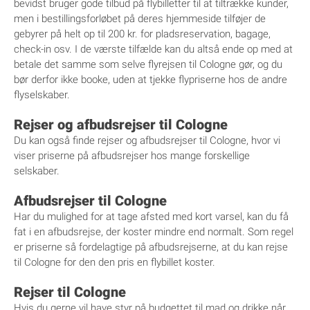
bevidst bruger gode tilbud på flybilletter til at tiltrække kunder,
men i bestillingsforløbet på deres hjemmeside tilføjer de
gebyrer på helt op til 200 kr. for pladsreservation, bagage,
check-in osv. I de værste tilfælde kan du altså ende op med at
betale det samme som selve flyrejsen til Cologne gør, og du
bør derfor ikke booke, uden at tjekke flypriserne hos de andre
flyselskaber.
Rejser og afbudsrejser til Cologne
Du kan også finde rejser og afbudsrejser til Cologne, hvor vi
viser priserne på afbudsrejser hos mange forskellige
selskaber.
Afbudsrejser til Cologne
Har du mulighed for at tage afsted med kort varsel, kan du få
fat i en afbudsrejse, der koster mindre end normalt. Som regel
er priserne så fordelagtige på afbudsrejserne, at du kan rejse
til Cologne for den den pris en flybillet koster.
Rejser til Cologne
Hvis du gerne vil have styr på budgettet til mad og drikke når