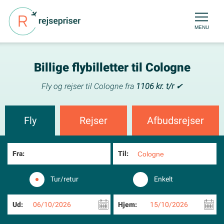
MENU
Billige flybilletter til Cologne
Fly og rejser til Cologne fra
1106 kr. t/r
✔
Fly
Rejser
Afbudsrejser
Fra:
Til:
Tur/retur
Enkelt
Ud:
06/10/2026
Hjem:
15/10/2026