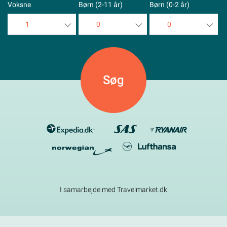
Voksne
Børn (2-11 år)
Børn (0-2 år)
1
0
0
1
0
0
2
1
1
3
2
2
4
3
3
5
4
4
5
5
I samarbejde med Travelmarket.dk