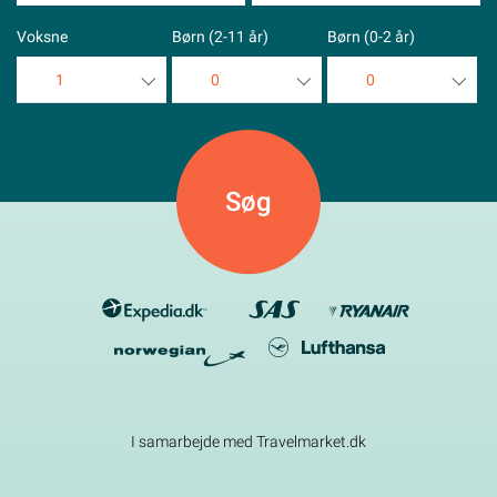
Voksne
Børn (2-11 år)
Børn (0-2 år)
1
0
0
1
0
0
2
1
1
3
2
2
4
3
3
5
4
4
5
5
I samarbejde med Travelmarket.dk