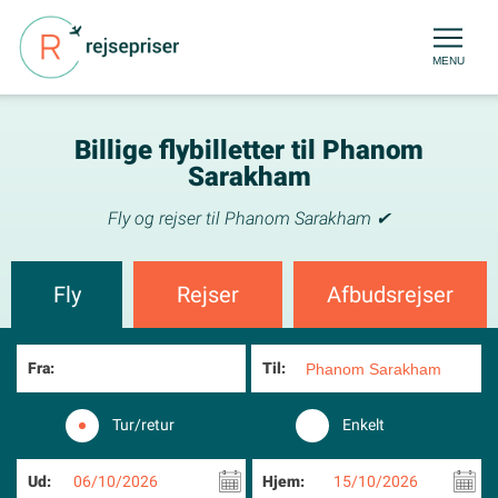
MENU
Billige flybilletter til Phanom
Sarakham
Fly og rejser til Phanom Sarakham ✔
Fly
Rejser
Afbudsrejser
Fra:
Til:
Tur/retur
Enkelt
Ud:
06/10/2026
Hjem:
15/10/2026