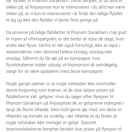
dyr flybillet til Phanom Sarakham. Dette betyder, at du altid er
sikker på, at Rejsepriser kun er interesseret i du altid kan være
sikker på, at vi kun er interesseret i at finde den billige flybillet
til dig og ikke den flybillet vi tjener flest penge på.
Da priserne på billige flybilletter til Phanom Sarakham i høj grad
er styret af efterspørgslen, er det bedst at rejse de dage, hvor
andre ikke flyver. Derfor er det også fornuftigt, ikke at rejse i
weekenderne, men derimod hellere tirsdag, onsdag eller
onsdag. Såfremt du får øje på en kampagne, hvor
flyselskaberne holder udsalg, vil Rejsepriser.dk selvfølgelig
sørge for at være opdateret med disse kampagner.
Nogle gange oplever vi, at nogle selskaber ikke overholder
dansk lovgivning som kræver, at de skal oplyse prisen på
flybilletterne inkl. gebyrer. Hvis du søger efter flyrejser til
Phanom Sarakham på Rejsepriser.dk, er gebyrerne indregnet i
langt de fleste tilfælde. Men hold gerne øje med, om dette er
tilfældet og kontakt os endelig, i det tilfælde at du finder at
nogle selskaber ikke metager et gebyr. Specielt
lavprisselskaberne benytter bevidst lave priser på flyrejser til