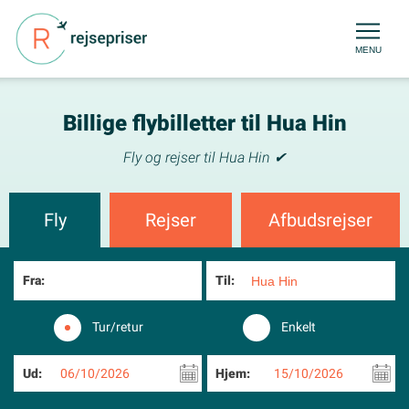
MENU
Billige flybilletter til Hua Hin
Fly og rejser til Hua Hin ✔
Fly
Rejser
Afbudsrejser
Fra:
Til:
Tur/retur
Enkelt
Ud:
06/10/2026
Hjem:
15/10/2026