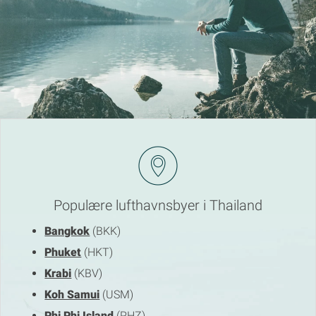
Populære lufthavnsbyer i Thailand
Bangkok
(BKK)
Phuket
(HKT)
Krabi
(KBV)
Koh Samui
(USM)
Phi Phi Island
(PHZ)