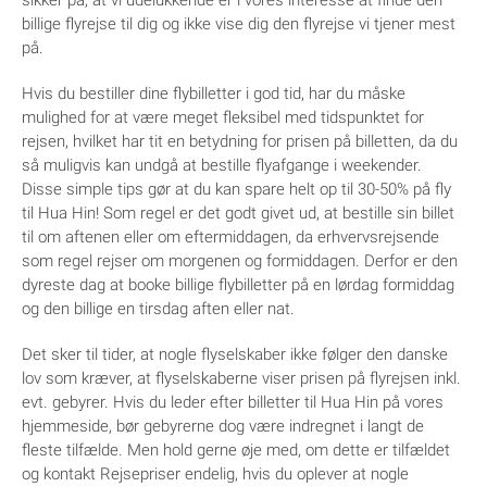
sikker på, at vi udelukkende er i vores interesse at finde den
billige flyrejse til dig og ikke vise dig den flyrejse vi tjener mest
på.
Hvis du bestiller dine flybilletter i god tid, har du måske
mulighed for at være meget fleksibel med tidspunktet for
rejsen, hvilket har tit en betydning for prisen på billetten, da du
så muligvis kan undgå at bestille flyafgange i weekender.
Disse simple tips gør at du kan spare helt op til 30-50% på fly
til Hua Hin! Som regel er det godt givet ud, at bestille sin billet
til om aftenen eller om eftermiddagen, da erhvervsrejsende
som regel rejser om morgenen og formiddagen. Derfor er den
dyreste dag at booke billige flybilletter på en lørdag formiddag
og den billige en tirsdag aften eller nat.
Det sker til tider, at nogle flyselskaber ikke følger den danske
lov som kræver, at flyselskaberne viser prisen på flyrejsen inkl.
evt. gebyrer. Hvis du leder efter billetter til Hua Hin på vores
hjemmeside, bør gebyrerne dog være indregnet i langt de
fleste tilfælde. Men hold gerne øje med, om dette er tilfældet
og kontakt Rejsepriser endelig, hvis du oplever at nogle