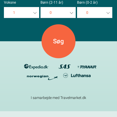
Voksne
Børn (2-11 år)
Børn (0-2 år)
1
0
0
1
0
0
2
1
1
3
2
2
4
3
3
5
4
4
5
5
I samarbejde med Travelmarket.dk