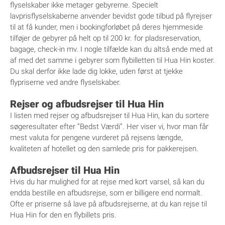
flyselskaber ikke metager gebyrerne. Specielt
lavprisflyselskaberne anvender bevidst gode tilbud på flyrejser
til at få kunder, men i bookingforløbet på deres hjemmeside
tilføjer de gebyrer på helt op til 200 kr. for pladsreservation,
bagage, check-in mv. I nogle tilfælde kan du altså ende med at
af med det samme i gebyrer som flybilletten til Hua Hin koster.
Du skal derfor ikke lade dig lokke, uden først at tjekke
flypriserne ved andre flyselskaber.
Rejser og afbudsrejser til Hua Hin
I listen med rejser og afbudsrejser til Hua Hin, kan du sortere
søgeresultater efter ”Bedst Værdi”. Her viser vi, hvor man får
mest valuta for pengene vurderet på rejsens længde,
kvaliteten af hotellet og den samlede pris for pakkerejsen.
Afbudsrejser til Hua Hin
Hvis du har mulighed for at rejse med kort varsel, så kan du
endda bestille en afbudsrejse, som er billigere end normalt.
Ofte er priserne så lave på afbudsrejserne, at du kan rejse til
Hua Hin for den en flybillets pris.