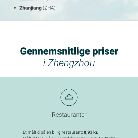
Zhanjiang
(ZHA)
Gennemsnitlige priser
i Zhengzhou
Restauranter
Et måltid på en billig restaurant:
8,93 kr.