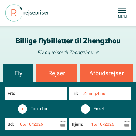
MENU
Billige flybilletter til Zhengzhou
Fly og rejser til Zhengzhou ✔
Fly
Rejser
Afbudsrejser
Fra:
Til:
Tur/retur
Enkelt
Ud:
06/10/2026
Hjem:
15/10/2026