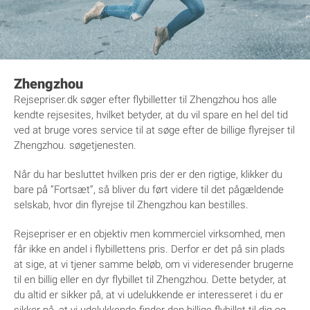
Zhengzhou
Rejsepriser.dk søger efter flybilletter til Zhengzhou hos alle
kendte rejsesites, hvilket betyder, at du vil spare en hel del tid
ved at bruge vores service til at søge efter de billige flyrejser til
Zhengzhou. søgetjenesten.
Når du har besluttet hvilken pris der er den rigtige, klikker du
bare på ”Fortsæt”, så bliver du ført videre til det pågældende
selskab, hvor din flyrejse til Zhengzhou kan bestilles.
Rejsepriser er en objektiv men kommerciel virksomhed, men
får ikke en andel i flybillettens pris. Derfor er det på sin plads
at sige, at vi tjener samme beløb, om vi videresender brugerne
til en billig eller en dyr flybillet til Zhengzhou. Dette betyder, at
du altid er sikker på, at vi udelukkende er interesseret i du er