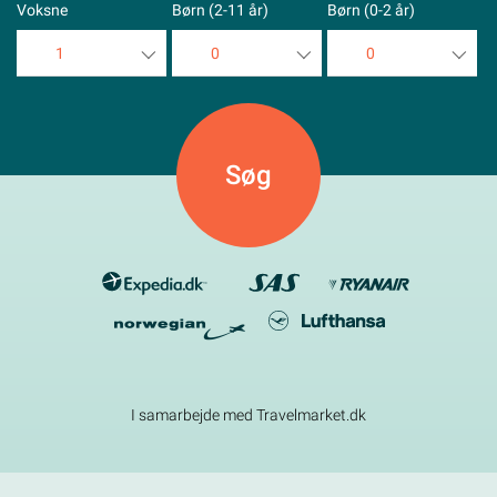
Voksne
Børn (2-11 år)
Børn (0-2 år)
1
0
0
1
0
0
2
1
1
3
2
2
4
3
3
5
4
4
5
5
I samarbejde med Travelmarket.dk