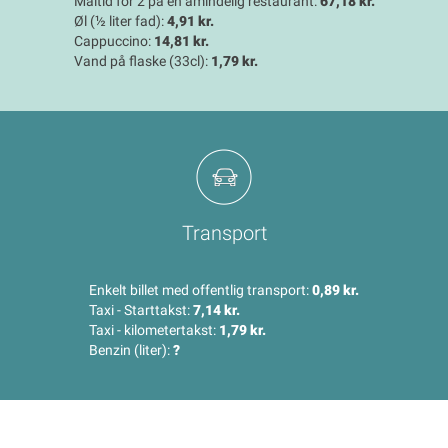
Måltid for 2 på en amindelig restaurant:
67,18 kr.
Øl (½ liter fad):
4,91 kr.
Cappuccino:
14,81 kr.
Vand på flaske (33cl):
1,79 kr.
Transport
Enkelt billet med offentlig transport:
0,89 kr.
Taxi - Starttakst:
7,14 kr.
Taxi - kilometertakst:
1,79 kr.
Benzin (liter):
?