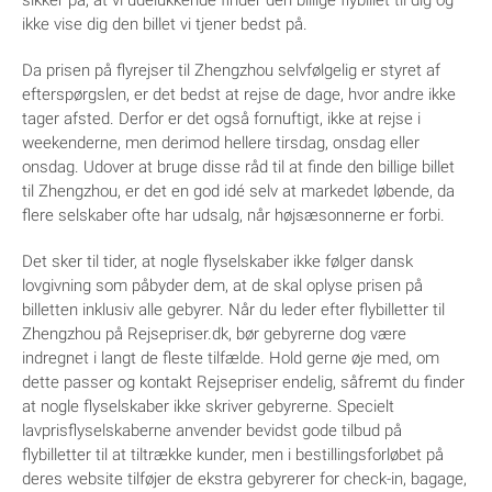
sikker på, at vi udelukkende finder den billige flybillet til dig og
ikke vise dig den billet vi tjener bedst på.
Da prisen på flyrejser til Zhengzhou selvfølgelig er styret af
efterspørgslen, er det bedst at rejse de dage, hvor andre ikke
tager afsted. Derfor er det også fornuftigt, ikke at rejse i
weekenderne, men derimod hellere tirsdag, onsdag eller
onsdag. Udover at bruge disse råd til at finde den billige billet
til Zhengzhou, er det en god idé selv at markedet løbende, da
flere selskaber ofte har udsalg, når højsæsonnerne er forbi.
Det sker til tider, at nogle flyselskaber ikke følger dansk
lovgivning som påbyder dem, at de skal oplyse prisen på
billetten inklusiv alle gebyrer. Når du leder efter flybilletter til
Zhengzhou på Rejsepriser.dk, bør gebyrerne dog være
indregnet i langt de fleste tilfælde. Hold gerne øje med, om
dette passer og kontakt Rejsepriser endelig, såfremt du finder
at nogle flyselskaber ikke skriver gebyrerne. Specielt
lavprisflyselskaberne anvender bevidst gode tilbud på
flybilletter til at tiltrække kunder, men i bestillingsforløbet på
deres website tilføjer de ekstra gebyrerer for check-in, bagage,