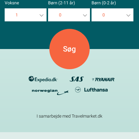
Voksne
Børn (2-11 år)
Børn (0-2 år)
1
0
0
1
0
0
2
1
1
3
2
2
4
3
3
5
4
4
5
5
I samarbejde med Travelmarket.dk