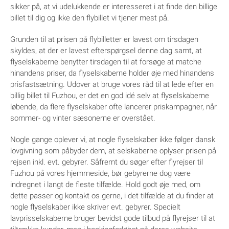
sikker på, at vi udelukkende er interesseret i at finde den billige
billet til dig og ikke den flybillet vi tjener mest på.
Grunden til at prisen på flybilletter er lavest om tirsdagen
skyldes, at der er lavest efterspørgsel denne dag samt, at
flyselskaberne benytter tirsdagen til at forsøge at matche
hinandens priser, da flyselskaberne holder øje med hinandens
prisfastsætning. Udover at bruge vores råd til at lede efter en
billig billet til Fuzhou, er det en god idé selv at flyselskaberne
løbende, da flere flyselskaber ofte lancerer priskampagner, når
sommer- og vinter sæsonerne er overstået.
Nogle gange oplever vi, at nogle flyselskaber ikke følger dansk
lovgivning som påbyder dem, at selskaberne oplyser prisen på
rejsen inkl. evt. gebyrer. Såfremt du søger efter flyrejser til
Fuzhou på vores hjemmeside, bør gebyrerne dog være
indregnet i langt de fleste tilfælde. Hold godt øje med, om
dette passer og kontakt os gerne, i det tilfælde at du finder at
nogle flyselskaber ikke skriver evt. gebyrer. Specielt
lavprisselskaberne bruger bevidst gode tilbud på flyrejser til at