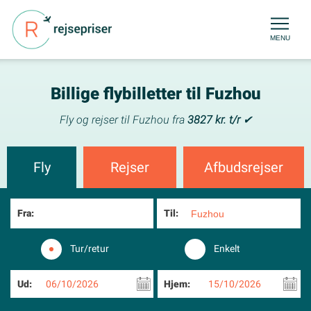
MENU
Billige flybilletter til Fuzhou
Fly og rejser til Fuzhou fra
3827 kr. t/r
✔
Fly
Rejser
Afbudsrejser
Fra:
Til:
Tur/retur
Enkelt
Ud:
06/10/2026
Hjem:
15/10/2026