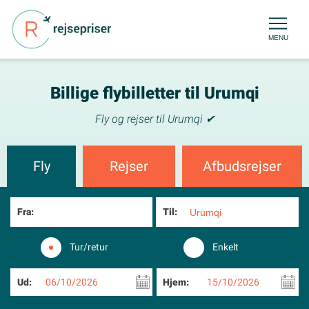
MENU
Billige flybilletter til Urumqi
Fly og rejser til Urumqi ✔
Fly
Rejser
Afbudsrejser
Fra:
Til:
Tur/retur
Enkelt
Ud:
06/10/2026
Hjem:
15/10/2026