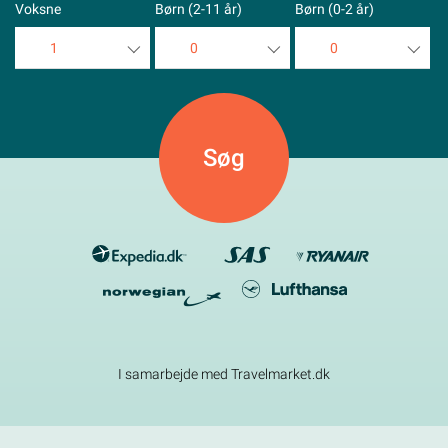
Voksne
Børn (2-11 år)
Børn (0-2 år)
1
0
0
1
0
0
2
1
1
3
2
2
4
3
3
5
4
4
5
5
I samarbejde med Travelmarket.dk