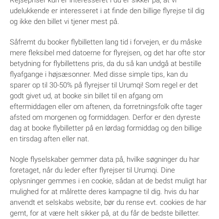
Rejsepriser kun er interesseret i du er sikker på, at vi
udelukkende er interesseret i at finde den billige flyrejse til dig
og ikke den billet vi tjener mest på.
Såfremt du booker flybilletten lang tid i forvejen, er du måske
mere fleksibel med datoerne for flyrejsen, og det har ofte stor
betydning for flybillettens pris, da du så kan undgå at bestille
flyafgange i højsæsonner. Med disse simple tips, kan du
sparer op til 30-50% på flyrejser til Urumqi! Som regel er det
godt givet ud, at booke sin billet til en afgang om
eftermiddagen eller om aftenen, da forretningsfolk ofte tager
afsted om morgenen og formiddagen. Derfor er den dyreste
dag at booke flybilletter på en lørdag formiddag og den billige
en tirsdag aften eller nat.
Nogle flyselskaber gemmer data på, hvilke søgninger du har
foretaget, når du leder efter flyrejser til Urumqi. Dine
oplysninger gemmes i en cookie, sådan at de bedst muligt har
mulighed for at målrette deres kampagne til dig. hvis du har
anvendt et selskabs website, bør du rense evt. cookies de har
gemt, for at være helt sikker på, at du får de bedste billetter.