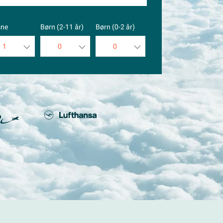
sne
Børn (2-11 år)
Børn (0-2 år)
1
0
0
1
0
0
2
1
1
3
2
2
4
3
3
5
4
4
5
5