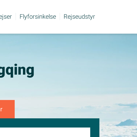
rejser
Flyforsinkelse
Rejseudstyr
ngqing
r