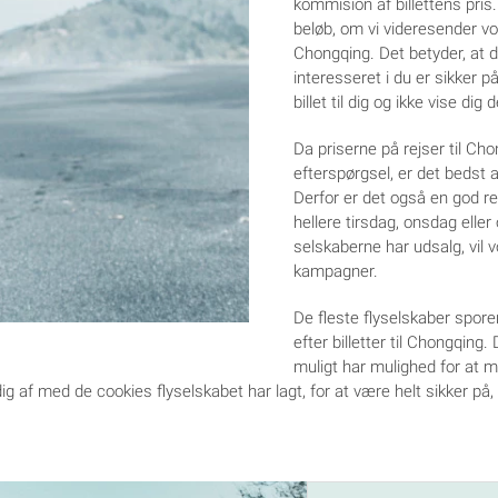
kommision af billettens pris.
beløb, om vi videresender vores
Chongqing. Det betyder, at d
interesseret i du er sikker p
billet til dig og ikke vise dig
Da priserne på rejser til Cho
efterspørgsel, er det bedst 
Derfor er det også en god re
hellere tirsdag, onsdag elle
selskaberne har udsalg, vil v
kampagner.
De fleste flyselskaber sporer
efter billetter til Chongqin
muligt har mulighed for at m
ig af med de cookies flyselskabet har lagt, for at være helt sikker på