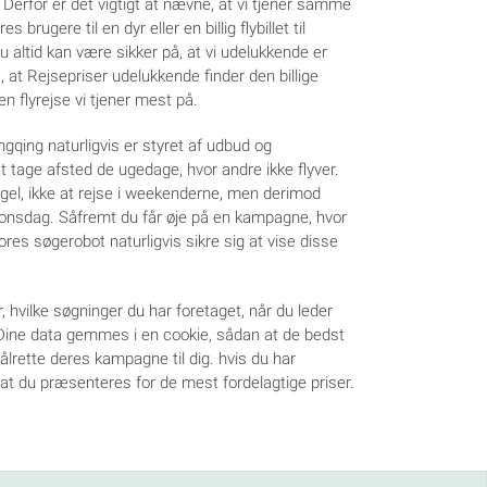
 Derfor er det vigtigt at nævne, at vi tjener samme
 brugere til en dyr eller en billig flybillet til
u altid kan være sikker på, at vi udelukkende er
å, at Rejsepriser udelukkende finder den billige
 den flyrejse vi tjener mest på.
ngqing naturligvis er styret af udbud og
at tage afsted de ugedage, hvor andre ikke flyver.
gel, ikke at rejse i weekenderne, men derimod
r onsdag. Såfremt du får øje på en kampagne, hvor
ores søgerobot naturligvis sikre sig at vise disse
, hvilke søgninger du har foretaget, når du leder
g. Dine data gemmes i en cookie, sådan at de bedst
ålrette deres kampagne til dig. hvis du har
, at du præsenteres for de mest fordelagtige priser.