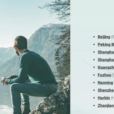
Beijing
(
Peking B
Shangha
Shangha
Guangzh
Fuzhou
(
Nanning
Shenzhe
Harbin
(
Zhanjia