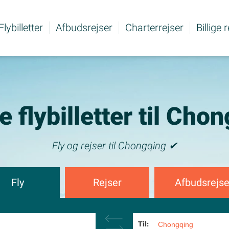
Flybilletter
Afbudsrejser
Charterrejser
Billige 
ge flybilletter til Cho
Fly og rejser til Chongqing ✔
Fly
Rejser
Afbudsrejse
Til: