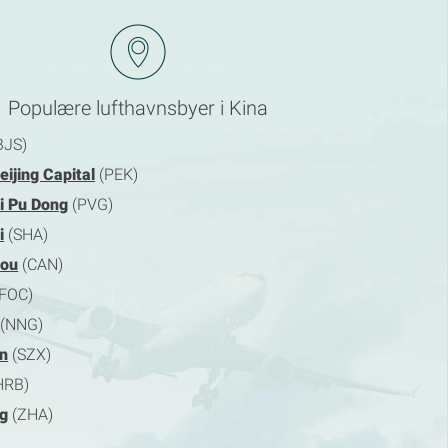
Populære lufthavnsbyer i Kina
BJS)
eijing Capital
(PEK)
i Pu Dong
(PVG)
i
(SHA)
ou
(CAN)
FOC)
(NNG)
n
(SZX)
HRB)
ng
(ZHA)