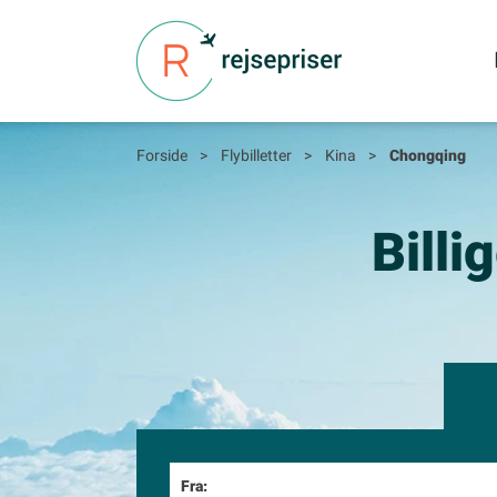
Forside
>
Flybilletter
>
Kina
>
Chongqing
Billi
Fra: