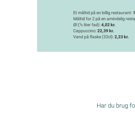
Et måltid på en billig restaurant:
1
Måltid for 2 på en amindelig rest
Øl (½ liter fad):
4,02 kr.
Cappuccino:
22,39 kr.
Vand på flaske (33cl):
2,23 kr.
Har du brug for