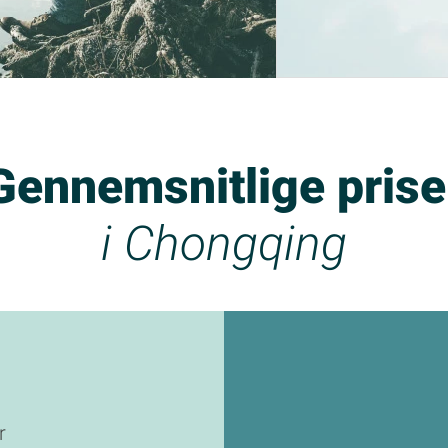
Gennemsnitlige prise
i Chongqing
r