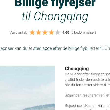
Billige flyrejser
til Chongqing
Vælg antal:
4.60
(5
bedømmelser
)
priser kan du ét sted søge efter de billige flybilletter til 
Chongqing
Da vi leder efter flyrejser h
vi altid finder den bedste bil
når du fortsætter videre til 
Søgningen resulterer i en let 
Rejsepriser.dk er en kommer