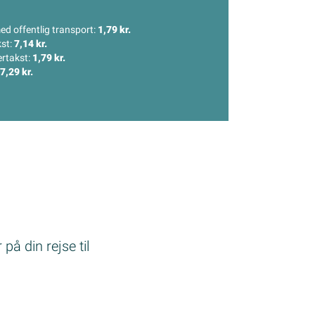
med offentlig transport:
1,79 kr.
kst:
7,14 kr.
ertakst:
1,79 kr.
7,29 kr.
på din rejse til