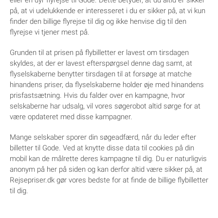
eller en dyr flyrejse til Gode. Dette betyder, at du altid er sikker
på, at vi udelukkende er interesseret i du er sikker på, at vi kun
finder den billige flyrejse til dig og ikke henvise dig til den
flyrejse vi tjener mest på.
Grunden til at prisen på flybilletter er lavest om tirsdagen
skyldes, at der er lavest efterspørgsel denne dag samt, at
flyselskaberne benytter tirsdagen til at forsøge at matche
hinandens priser, da flyselskaberne holder øje med hinandens
prisfastsætning. Hvis du falder over en kampagne, hvor
selskaberne har udsalg, vil vores søgerobot altid sørge for at
være opdateret med disse kampagner.
Mange selskaber sporer din søgeadfærd, når du leder efter
billetter til Gode. Ved at knytte disse data til cookies på din
mobil kan de målrette deres kampagne til dig. Du er naturligvis
anonym på her på siden og kan derfor altid være sikker på, at
Rejsepriser.dk gør vores bedste for at finde de billige flybilletter
til dig.