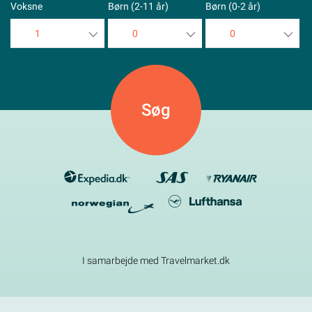
Voksne
Børn (2-11 år)
Børn (0-2 år)
1
0
0
1
0
0
2
1
1
3
2
2
4
3
3
5
4
4
5
5
I samarbejde med Travelmarket.dk