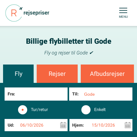
MENU
Billige flybilletter til Gode
Fly og rejser til Gode ✔
Fly
Rejser
Afbudsrejser
Fra:
Til:
Tur/retur
Enkelt
Ud:
06/10/2026
Hjem:
15/10/2026