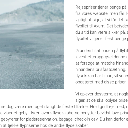
Rejsepriser tjener penge på 
fra vores website, men får ik
vigtigt at sige, at vi får det 
flybillet til Axum. Det betyder
du altid kan være sikker på, at
flybillet vi tjener flest penge 
Grunden til at prisen på flybi
lavest efterspørgsel denne d
at forsøge at matche hinand
hinandens prisfastsætning. 
flyselskab har tilbud, vil vo
opdateret med disse priser.
Vi oplever desværre, at nog
siger, at de skal oplyse prise
rne dog være medtaget i langt de fleste tilfælde. Hold godt øje med, o
ke viser et gebyr. Især lavprisflyselskaberne benytter bevidst lave priser
ra gebyrerer for pladsreservation, bagage, check-in osv. Du kan derf
n at tjekke flypriserne hos de andre flyselskaber.