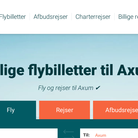
Flybilletter
Afbudsrejser
Charterrejser
Billige 
llige flybilletter til A
Fly og rejser til Axum ✔
Fly
Rejser
Afbudsrejse
Til: