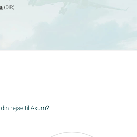
wa
(DIR)
 din rejse til Axum?