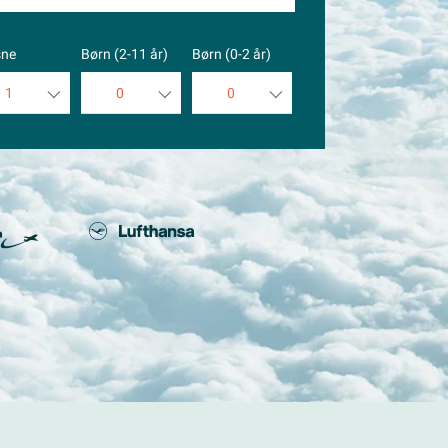
sne
Børn (2-11 år)
Børn (0-2 år)
1
0
0
1
0
0
2
1
1
3
2
2
4
3
3
5
4
4
5
5