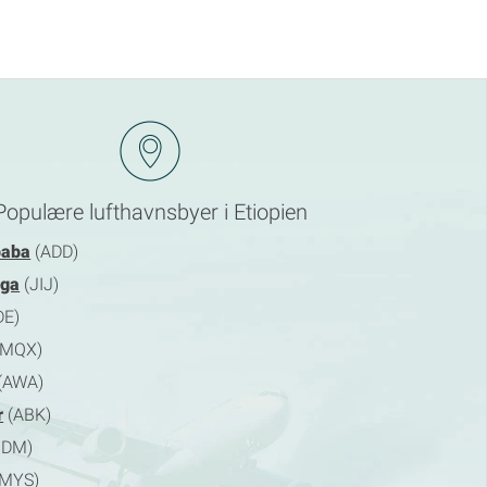
Populære lufthavnsbyer i Etiopien
baba
(ADD)
iga
(JIJ)
DE)
MQX)
(AWA)
r
(ABK)
NDM)
MYS)