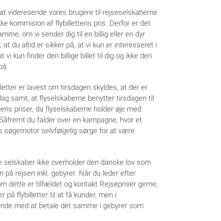
at videresende vores brugere til rejseselskaberne
ke kommision af flybillettens pris. Derfor er det
samme, om vi sender dig til en billig eller en dyr
, at du altid er sikker på, at vi kun er interesseret i
 vi kun finder den billige billet til dig og ikke den
på.
lletter er lavest om tirsdagen skyldes, at der er
ag samt, at flyselskaberne benytter tirsdagen til
ens priser, da flyselskaberne holder øje med
Såfremt du falder over en kampagne, hvor et
res søgemotor selvfølgelig sørge for at være
le selskaber ikke overholder den danske lov som
n på rejsen inkl. gebyrer. Når du leder efter
m dette er tilfældet og kontakt Rejsepriser gerne,
 på flybilletter til at få kunder, men i
or ende med at betale det samme i gebyrer som