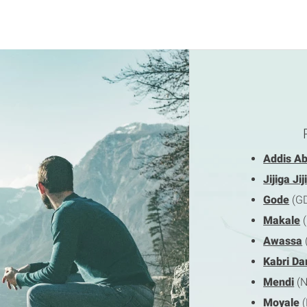
Addis A
Jijiga Jij
Gode
(G
Makale
(
Awassa
Kabri Da
Mendi
(
Moyale
(