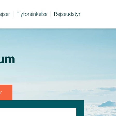
rejser
Flyforsinkelse
Rejseudstyr
xum
r