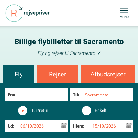
MENU
Billige flybilletter til Sacramento
Fly og rejser til Sacramento ✔
Fly
Rejser
Afbudsrejser
Fra:
Til:
Tur/retur
Enkelt
Ud:
06/10/2026
Hjem:
15/10/2026