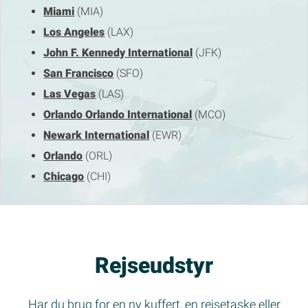
Miami
(MIA)
Los Angeles
(LAX)
John F. Kennedy International
(JFK)
San Francisco
(SFO)
Las Vegas
(LAS)
Orlando Orlando International
(MCO)
Newark International
(EWR)
Orlando
(ORL)
Chicago
(CHI)
Rejseudstyr
Har du brug for en ny kuffert, en rejsetaske eller