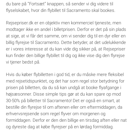
du bare på ”Fortsæt” knappen, så sender vi dig videre til
flyselskabet, hvor din flybillet til Sacramento skal bookes.
Rejsepriser.dk er en objektiv men kommerciel tjeneste, men
modtager ikke en andel i billetprisen. Derfor er det på sin plads
at sige, at vi får det samme, om vi sender dig til en dyr eller en
billig flyrejse til Sacramento. Dette betyder, at det udelukkende
er i vores interesse at du kan vide dig sikker på, at Rejsepriser
kun finder den billige flybillet til dig og ikke vise dig den flyrejse
vi tjener bedst på.
Hvis du køber flybilletten i god tid, er du måske mere fleksibel
med rejsetidspunktet, og det har som regel stor betydning for
prisen på billetten, da du så kan undgå at booke flyafgange i
højsæsonner. Disse simple tips gør at du kan spare op mod
30-50% på billetter til Sacramento! Det er også en smart, at
bestille din flyrejse til om aftenen eller om eftermiddagen, da
erhvervsrejsende som regel flyver om morgenen og
formiddagen. Derfor er den den billige en tirsdag aften eller nat
og dyreste dag at købe flyrejser på en lørdag formiddag.