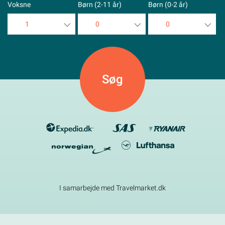
Voksne
Børn (2-11 år)
Børn (0-2 år)
1
0
0
1
0
0
2
1
1
3
2
2
4
3
3
5
4
4
5
5
I samarbejde med Travelmarket.dk