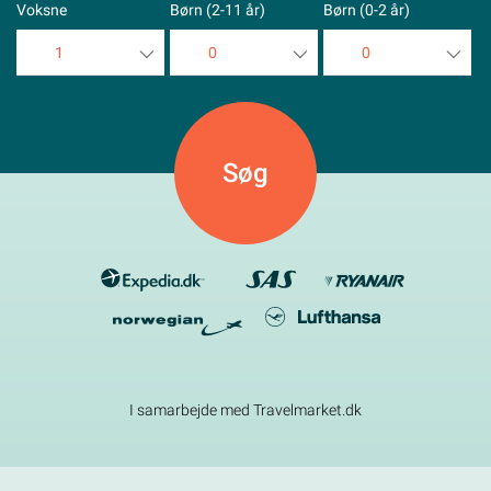
Voksne
Børn (2-11 år)
Børn (0-2 år)
1
0
0
1
0
0
2
1
1
3
2
2
4
3
3
5
4
4
5
5
I samarbejde med Travelmarket.dk