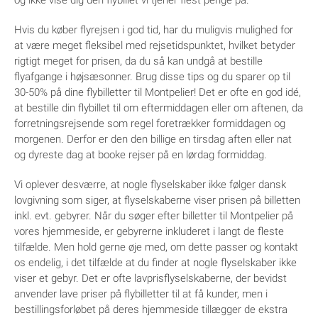
og ikke vise dig den flybillet vi tjener flest penge på.
Hvis du køber flyrejsen i god tid, har du muligvis mulighed for
at være meget fleksibel med rejsetidspunktet, hvilket betyder
rigtigt meget for prisen, da du så kan undgå at bestille
flyafgange i højsæsonner. Brug disse tips og du sparer op til
30-50% på dine flybilletter til Montpelier! Det er ofte en god idé,
at bestille din flybillet til om eftermiddagen eller om aftenen, da
forretningsrejsende som regel foretrækker formiddagen og
morgenen. Derfor er den den billige en tirsdag aften eller nat
og dyreste dag at booke rejser på en lørdag formiddag.
Vi oplever desværre, at nogle flyselskaber ikke følger dansk
lovgivning som siger, at flyselskaberne viser prisen på billetten
inkl. evt. gebyrer. Når du søger efter billetter til Montpelier på
vores hjemmeside, er gebyrerne inkluderet i langt de fleste
tilfælde. Men hold gerne øje med, om dette passer og kontakt
os endelig, i det tilfælde at du finder at nogle flyselskaber ikke
viser et gebyr. Det er ofte lavprisflyselskaberne, der bevidst
anvender lave priser på flybilletter til at få kunder, men i
bestillingsforløbet på deres hjemmeside tillægger de ekstra