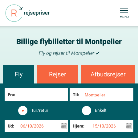
MENU
Billige flybilletter til Montpelier
Fly og rejser til Montpelier ✔
Fly
Rejser
Afbudsrejser
Fra:
Til:
Tur/retur
Enkelt
Ud:
06/10/2026
Hjem:
15/10/2026