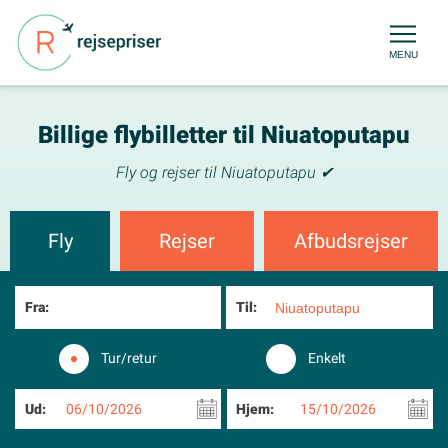
MENU
Billige flybilletter til Niuatoputapu
Fly og rejser til Niuatoputapu ✔
Fly
Rejser
Afbudsrejser
Fra:
Til:
Tur/retur
Enkelt
Ud:
06/10/2026
Hjem:
15/10/2026