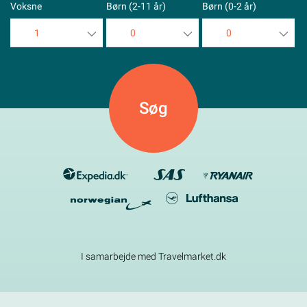
Voksne
Børn (2-11 år)
Børn (0-2 år)
1
0
0
1
0
0
2
1
1
3
2
2
4
3
3
5
4
4
5
5
I samarbejde med Travelmarket.dk