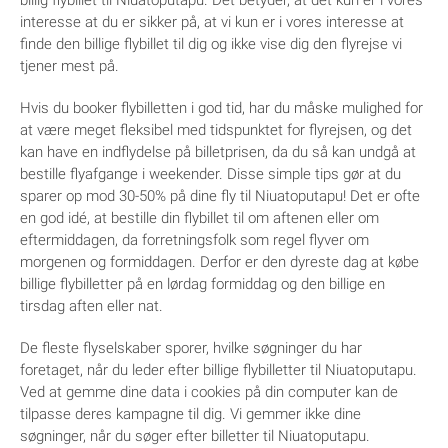
billig flybillet til Niuatoputapu. Det betyder, at det kun er i vores
interesse at du er sikker på, at vi kun er i vores interesse at
finde den billige flybillet til dig og ikke vise dig den flyrejse vi
tjener mest på.
Hvis du booker flybilletten i god tid, har du måske mulighed for
at være meget fleksibel med tidspunktet for flyrejsen, og det
kan have en indflydelse på billetprisen, da du så kan undgå at
bestille flyafgange i weekender. Disse simple tips gør at du
sparer op mod 30-50% på dine fly til Niuatoputapu! Det er ofte
en god idé, at bestille din flybillet til om aftenen eller om
eftermiddagen, da forretningsfolk som regel flyver om
morgenen og formiddagen. Derfor er den dyreste dag at købe
billige flybilletter på en lørdag formiddag og den billige en
tirsdag aften eller nat.
De fleste flyselskaber sporer, hvilke søgninger du har
foretaget, når du leder efter billige flybilletter til Niuatoputapu.
Ved at gemme dine data i cookies på din computer kan de
tilpasse deres kampagne til dig. Vi gemmer ikke dine
søgninger, når du søger efter billetter til Niuatoputapu.