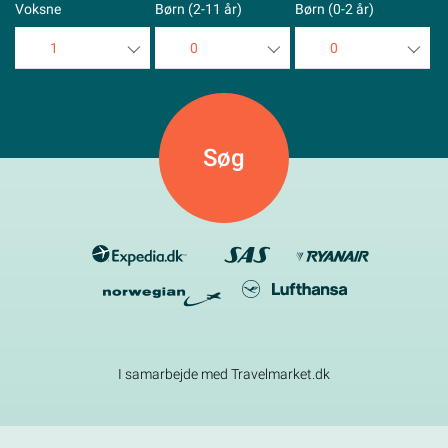
Voksne
Børn (2-11 år)
Børn (0-2 år)
1
0
0
1
0
0
2
1
1
3
2
2
4
3
3
5
4
4
5
5
I samarbejde med Travelmarket.dk