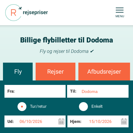
MENU
Billige flybilletter til Dodoma
Fly og rejser til Dodoma ✔
Fly
Rejser
Afbudsrejser
Fra:
Til:
Tur/retur
Enkelt
Ud:
06/10/2026
Hjem:
15/10/2026