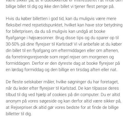
være sikker på, at vi udelukkende er interesseret i at finde den
billige billet til dig og ikke den billet vi tjener flest penge på.
Hvis du køber billetten i god tid, kan du muligvis være mere
fleksibel med rejsetidspunktet, hvilket kan have stor betydning
for billetprisen, da du så muligvis kan undgå at booke
flyafgange i højsæsonner. Brug disse tips og du sparer op til
30-50% på dine flyrejser til Karlstad! Vi vil anbefale at du køber
din billet til en flyafgang om eftermiddagen eller om aftenen,
da forretningsrejsende som regel rejser om morgenen og
formiddagen. Derfor er den dyreste dag at booke flyrejser på
en lørdag formiddag og den billige en tirsdag aften eller nat.
De fleste selskaber måler, hvilke søgninger du har foretaget,
når du leder efter flyrejser til Karlstad. De kan tilpasse deres
tilbud til dig ved hjælp af cookies på din computer. Du er altid
anonym på vores søgeside og kan derfor altid være sikker på,
at Rejsepriser.dk altid gør vores bedste for at finde de billige
billetter til dig.