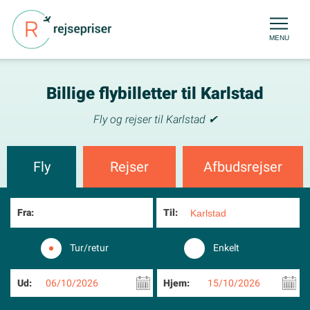
MENU
Billige flybilletter til Karlstad
Fly og rejser til Karlstad ✔
Fly
Rejser
Afbudsrejser
Fra:
Til:
Tur/retur
Enkelt
Ud:
06/10/2026
Hjem:
15/10/2026