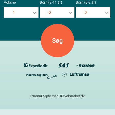
Voksne
Børn (2-11 år)
Børn (0-2 år)
1
0
0
1
0
0
2
1
1
3
2
2
4
3
3
5
4
4
5
5
I samarbejde med Travelmarket.dk