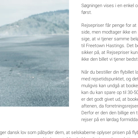
Søgningen vises i en enkel og
først.
Rejsepriser får penge for at
side, men modtager ikke en an
sige, at vi tjener samme beløb,
til Freetown Hastings. Det be
sikker på, at Rejsepriser kun e
ikke den billet vi tjener bedst
Når du bestiller din flybillet 
med rejsetidspunktet, og det
muligvis kan undgå at booke
kan du kan spare op til 30-50
er det godt givet ud, at book
aftenen, da forretningsrejs
Derfor er den den billige en 
rejser på en lørdag formidda
følger dansk lov som påbyder dem, at selskaberne oplyser prisen på flybi