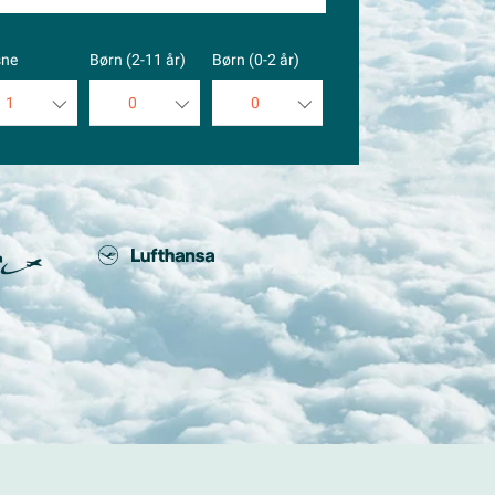
sne
Børn (2-11 år)
Børn (0-2 år)
1
0
0
1
0
0
2
1
1
3
2
2
4
3
3
5
4
4
5
5