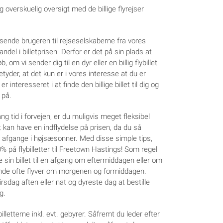
 overskuelig oversigt med de billige flyrejser
 sende brugeren til rejseselskaberne fra vores
del i billetprisen. Derfor er det på sin plads at
 om vi sender dig til en dyr eller en billig flybillet
tyder, at det kun er i vores interesse at du er
r interesseret i at finde den billige billet til dig og
 på.
lang tid i forvejen, er du muligvis meget fleksibel
 kan have en indflydelse på prisen, da du så
 afgange i højsæsonner. Med disse simple tips,
% på flybilletter til Freetown Hastings! Som regel
e sin billet til en afgang om eftermiddagen eller om
ende ofte flyver om morgenen og formiddagen.
tirsdag aften eller nat og dyreste dag at bestille
g.
lletterne inkl. evt. gebyrer. Såfremt du leder efter