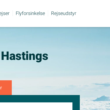
rejser
Flyforsinkelse
Rejseudstyr
n Hastings
r