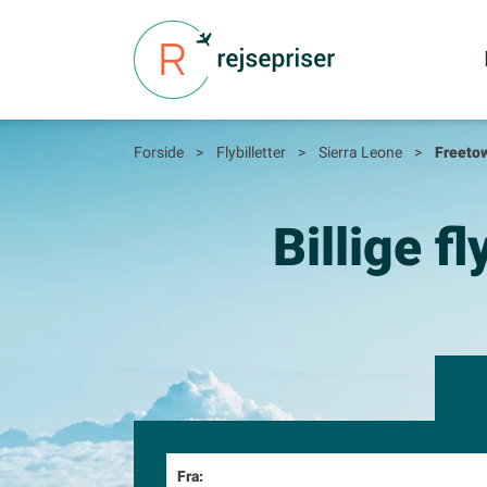
Forside
>
Flybilletter
>
Sierra Leone
>
Freeto
Billige f
Fra: