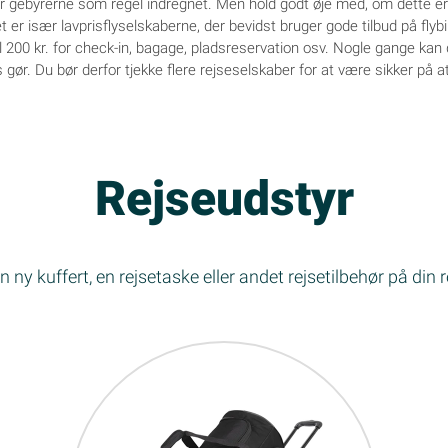
 er gebyrerne som regel indregnet. Men hold godt øje med, om dette er
t er især lavprisflyselskaberne, der bevidst bruger gode tilbud på flybil
til 200 kr. for check-in, bagage, pladsreservation osv. Nogle gange k
 gør. Du bør derfor tjekke flere rejseselskaber for at være sikker på a
Rejseudstyr
 ny kuffert, en rejsetaske eller andet rejsetilbehør på din 