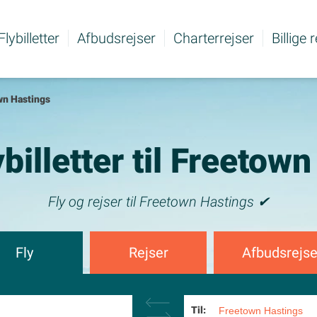
Flybilletter
Afbudsrejser
Charterrejser
Billige 
wn Hastings
lybilletter til Freetow
Fly og rejser til Freetown Hastings ✔
Fly
Rejser
Afbudsrejse
Til: