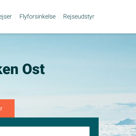
rejser
Flyforsinkelse
Rejseudstyr
aken Ost
r