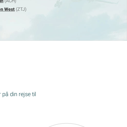
in
(ACH)
en West
(ZTJ)
på din rejse til