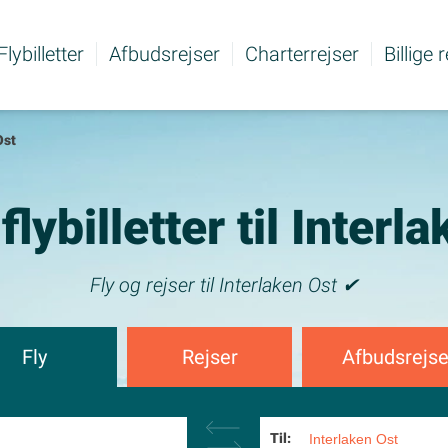
Flybilletter
Afbudsrejser
Charterrejser
Billige 
Ost
 flybilletter til Interl
Fly og rejser til Interlaken Ost ✔
Fly
Rejser
Afbudsrejse
Til: