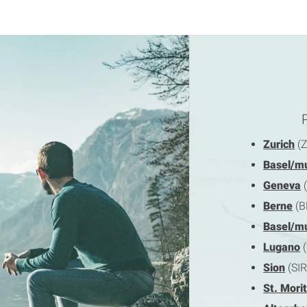
Zurich
(
Basel/m
Geneva
(
Berne
(B
Basel/m
Lugano
(
Sion
(SIR
St. Mori