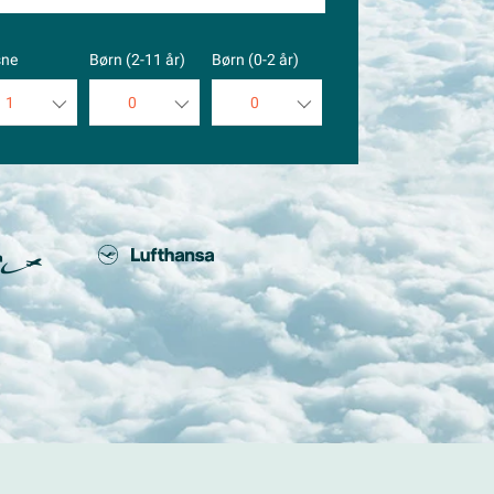
sne
Børn (2-11 år)
Børn (0-2 år)
1
0
0
1
0
0
2
1
1
3
2
2
4
3
3
5
4
4
5
5