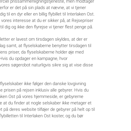
erciel prissammenligningstjeneste, men modtager
Derfor er det på sin plads at nævne, at vi tjener
il en dyr eller en billig flybillet til Interlaken Ost.
i vores interesse at du er sikker på, at Rejsepriser
t til dig og ikke den flyrejse vi tjener flest penge på.
lletter er lavest om tirsdagen skyldes, at der er
ag samt, at flyselskaberne benytter tirsdagen til
ens priser, da flyselskaberne holder øje med
 Hvis du opdager en kampagne, hvor
 vores søgerobot naturligvis sikre sig at vise disse
flyselskaber ikke følger den danske lovgivning
 prisen på rejsen inklusiv alle gebyrer. Hvis du
terlaken Ost på vores hjemmeside, er gebyrerne
lde at du finder at nogle selskaber ikke metager et
et på deres website tilføjer de gebyrer på helt op til
illetten til Interlaken Ost koster, og du bør