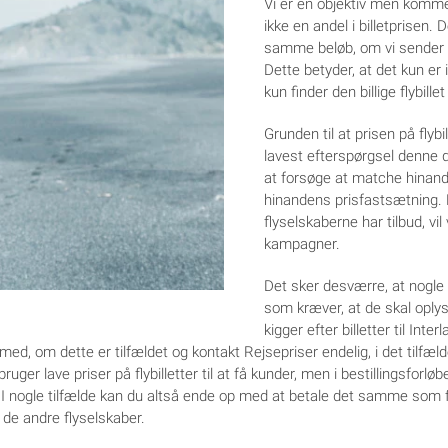
Vi er en objektiv men komm
ikke en andel i billetprisen. 
samme beløb, om vi sender dig t
Dette betyder, at det kun er 
kun finder den billige flybille
Grunden til at prisen på flybi
lavest efterspørgsel denne d
at forsøge at matche hinand
hinandens prisfastsætning.
flyselskaberne har tilbud, vil
kampagner.
Det sker desværre, at nogle 
som kræver, at de skal oplyse
kigger efter billetter til In
e med, om dette er tilfældet og kontakt Rejsepriser endelig, i det tilfæ
uger lave priser på flybilletter til at få kunder, men i bestillingsforløb
 I nogle tilfælde kan du altså ende op med at betale det samme som flyb
 de andre flyselskaber.