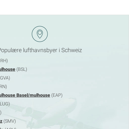
Populære lufthavnsbyer i Schweiz
ZRH)
ulhouse
(BSL)
GVA)
RN)
ulhouse Basel/mulhouse
(EAP)
LUG)
)
tz
(SMV)