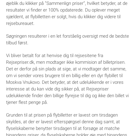
øjeblik du klikker på ”Sammenlign priser”, hvilket betyder, at de
resultater vi finder er 100% opdaterede. Du oplever meget
sjældent, at flybilletten er solgt, hvis du klikker dig videre til
rejsebureauet.
Søgningen resulterer i en let forståelig oversigt med de bedste
tilbud først.
Vi bliver betalt for at henvise dig til rejsesitene fra
Rejsepriser.dk, men modtager ikke kommision af billetprisen.
Det er derfor på sin plads at sige, at vi modtager det samme,
om vi sender vores brugere til en billig eller en dyr flybillet til
Moskva Vnukovo. Det betyder, at det udelukkende er i vores
interesse at du kan vide dig sikker på, at Rejsepriser
udelukkende finder den billige flyrejse til dig og ikke den billet vi
tjener flest penge på.
Grunden til at prisen på flybilletter er lavest om tirsdagen
skyldes, at der er lavest efterspørgsel denne dag samt, at
flyselskaberne benytter tirsdagen til at forsøge at matche
hinandens priser, da flyselskaberne holder øje med hinandens