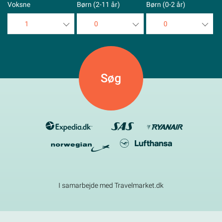
Voksne
Børn (2-11 år)
Børn (0-2 år)
1
0
0
1
0
0
2
1
1
3
2
2
4
3
3
5
4
4
5
5
I samarbejde med Travelmarket.dk