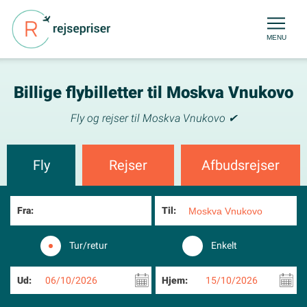
MENU
Billige flybilletter til Moskva Vnukovo
Fly og rejser til Moskva Vnukovo ✔
Fly
Rejser
Afbudsrejser
Fra:
Til:
Tur/retur
Enkelt
Ud:
06/10/2026
Hjem:
15/10/2026