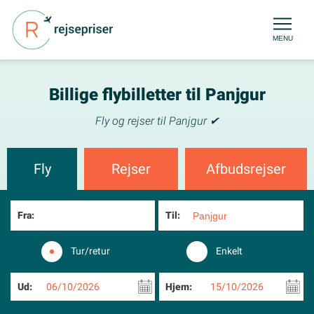
MENU
Billige flybilletter til Panjgur
Fly og rejser til Panjgur ✔
Fly
Rejser
Afbudsrejser
Fra:
Til:
Tur/retur
Enkelt
Ud:
06/10/2026
Hjem:
15/10/2026