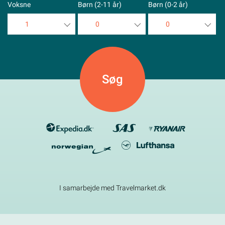
Voksne
Børn (2-11 år)
Børn (0-2 år)
1
0
0
1
0
0
2
1
1
3
2
2
4
3
3
5
4
4
5
5
I samarbejde med Travelmarket.dk