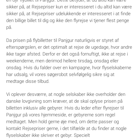
en dyr flybillet til Panjgur. Dette betyder, at du altid kan være
sikker på, at Rejsepriser kun er interesseret i du altid kan være
sikker på, at Rejsepriser udelukkende er interesseret i at finde
den billige billet til dig og ikke den flyrejse vi tjener flest penge
på.
Da prisen på flybilletter til Panjgur naturligvis er styret af
efterspørgslen, er det optimalt at rejse de ugedage, hvor andre
ikke tager afsted. Derfor er det også fornuftigt, ikke at rejse i
weekenderne, men derimod hellere tirsdag, onsdag eller
onsdag. Hvis du falder over en kampagne, hvor flyselskaberne
har udsalg, vil vores søgerobot selvfølgelig sikre sig at
medtage disse tilbud.
Vi oplever desværre, at nogle selskaber ikke overholder den
danske lovgivning som kræver, at de skal oplyse prisen på
billetten inklusiv alle gebyrer. Hvis du leder efter flyrejser til
Panjgur på vores hjemmeside, er gebyrerne som regel
medtaget. Men hold gerne øje med, om dette passer og
kontakt Rejsepriser gerne, i det tilfælde at du finder at nogle
flyselskaber ikke skriver et gebyr. Specielt