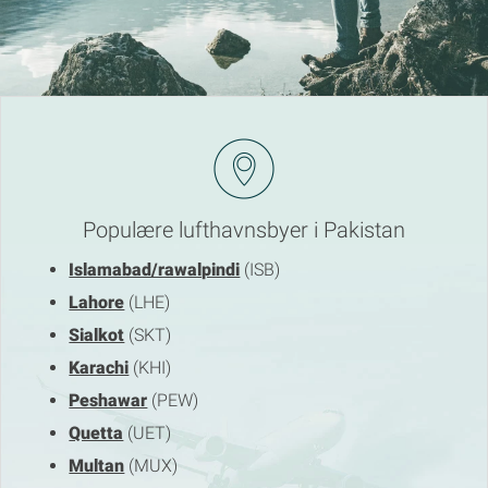
Populære lufthavnsbyer i Pakistan
Islamabad/rawalpindi
(ISB)
Lahore
(LHE)
Sialkot
(SKT)
Karachi
(KHI)
Peshawar
(PEW)
Quetta
(UET)
Multan
(MUX)