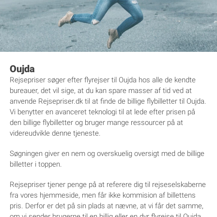
Oujda
Rejsepriser søger efter flyrejser til Oujda hos alle de kendte
bureauer, det vil sige, at du kan spare masser af tid ved at
anvende Rejsepriser.dk til at finde de billige flybilletter til Oujda.
Vi benytter en avanceret teknologi til at lede efter prisen på
den billige flybilletter og bruger mange ressourcer på at
videreudvikle denne tjeneste.
Søgningen giver en nem og overskuelig oversigt med de billige
billetter i toppen.
Rejsepriser tjener penge på at referere dig til rejseselskaberne
fra vores hjemmeside, men får ikke kommision af billettens
pris. Derfor er det på sin plads at nævne, at vi får det samme,
om vi sender brugerne til en billig eller en dyr flyrejse til Oujda.