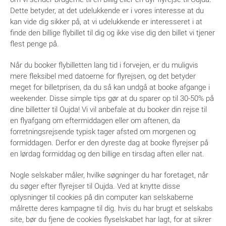
Dette betyder, at det udelukkende er i vores interesse at du
kan vide dig sikker på, at vi udelukkende er interesseret i at
finde den billige flybillet til dig og ikke vise dig den billet vi tjener
flest penge på.
Når du booker flybilletten lang tid i forvejen, er du muligvis
mere fleksibel med datoerne for flyrejsen, og det betyder
meget for billetprisen, da du så kan undgå at booke afgange i
weekender. Disse simple tips gør at du sparer op til 30-50% på
dine billetter til Oujda! Vi vil anbefale at du booker din rejse til
en flyafgang om eftermiddagen eller om aftenen, da
forretningsrejsende typisk tager afsted om morgenen og
formiddagen. Derfor er den dyreste dag at booke flyrejser på
en lørdag formiddag og den billige en tirsdag aften eller nat.
Nogle selskaber måler, hvilke søgninger du har foretaget, når
du søger efter flyrejser til Oujda. Ved at knytte disse
oplysninger til cookies på din computer kan selskaberne
målrette deres kampagne til dig. hvis du har brugt et selskabs
site, bør du fjene de cookies flyselskabet har lagt, for at sikrer