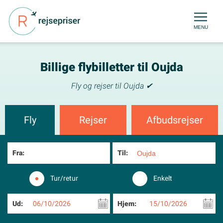
MENU
Billige flybilletter til Oujda
Fly og rejser til Oujda ✔
Fly
Rejser
Afbudsrejser
Fra:
Til:
Tur/retur
Enkelt
Ud:
06/10/2026
Hjem:
15/10/2026