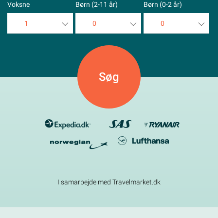
Voksne
Børn (2-11 år)
Børn (0-2 år)
1
0
0
1
0
0
2
1
1
3
2
2
4
3
3
5
4
4
5
5
I samarbejde med Travelmarket.dk