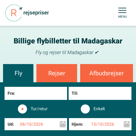
MENU
Billige flybilletter til Madagaskar
Fly og rejser til Madagaskar ✔
Fly
Rejser
Afbudsrejser
Fra:
Til:
Tur/retur
Enkelt
Ud:
06/10/2026
Hjem:
15/10/2026