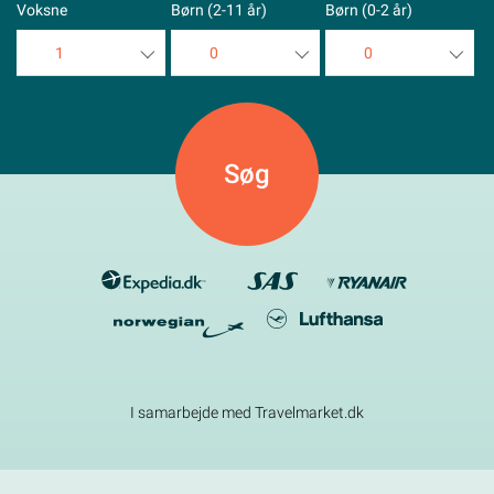
Voksne
Børn (2-11 år)
Børn (0-2 år)
1
0
0
1
0
0
2
1
1
3
2
2
4
3
3
5
4
4
5
5
I samarbejde med Travelmarket.dk