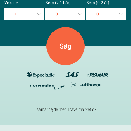
Voksne
Børn (2-11 år)
Børn (0-2 år)
1
0
0
1
0
0
2
1
1
3
2
2
4
3
3
5
4
4
5
5
I samarbejde med Travelmarket.dk