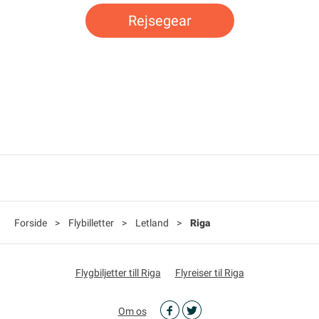
Rejsegear
Forside
>
Flybilletter
>
Letland
>
Riga
Flygbiljetter till Riga
Flyreiser til Riga
Om os