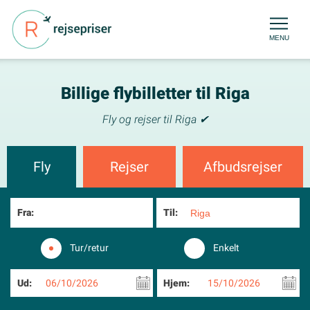
MENU
Billige flybilletter til Riga
Fly og rejser til Riga ✔
Fly
Rejser
Afbudsrejser
Fra:
Til:
Tur/retur
Enkelt
Ud:
06/10/2026
Hjem:
15/10/2026