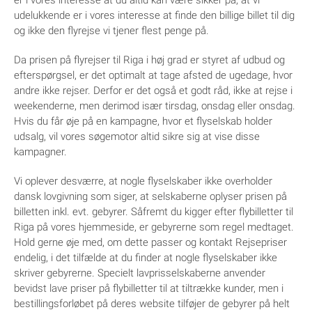
er i vores interesse at du altid kan være sikker på, at vi
udelukkende er i vores interesse at finde den billige billet til dig
og ikke den flyrejse vi tjener flest penge på.
Da prisen på flyrejser til Riga i høj grad er styret af udbud og
efterspørgsel, er det optimalt at tage afsted de ugedage, hvor
andre ikke rejser. Derfor er det også et godt råd, ikke at rejse i
weekenderne, men derimod især tirsdag, onsdag eller onsdag.
Hvis du får øje på en kampagne, hvor et flyselskab holder
udsalg, vil vores søgemotor altid sikre sig at vise disse
kampagner.
Vi oplever desværre, at nogle flyselskaber ikke overholder
dansk lovgivning som siger, at selskaberne oplyser prisen på
billetten inkl. evt. gebyrer. Såfremt du kigger efter flybilletter til
Riga på vores hjemmeside, er gebyrerne som regel medtaget.
Hold gerne øje med, om dette passer og kontakt Rejsepriser
endelig, i det tilfælde at du finder at nogle flyselskaber ikke
skriver gebyrerne. Specielt lavprisselskaberne anvender
bevidst lave priser på flybilletter til at tiltrække kunder, men i
bestillingsforløbet på deres website tilføjer de gebyrer på helt