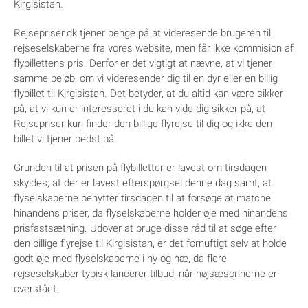
Kirgisistan.
Rejsepriser.dk tjener penge på at videresende brugeren til
rejseselskaberne fra vores website, men får ikke kommision af
flybillettens pris. Derfor er det vigtigt at nævne, at vi tjener
samme beløb, om vi videresender dig til en dyr eller en billig
flybillet til Kirgisistan. Det betyder, at du altid kan være sikker
på, at vi kun er interesseret i du kan vide dig sikker på, at
Rejsepriser kun finder den billige flyrejse til dig og ikke den
billet vi tjener bedst på.
Grunden til at prisen på flybilletter er lavest om tirsdagen
skyldes, at der er lavest efterspørgsel denne dag samt, at
flyselskaberne benytter tirsdagen til at forsøge at matche
hinandens priser, da flyselskaberne holder øje med hinandens
prisfastsætning. Udover at bruge disse råd til at søge efter
den billige flyrejse til Kirgisistan, er det fornuftigt selv at holde
godt øje med flyselskaberne i ny og næ, da flere
rejseselskaber typisk lancerer tilbud, når højsæsonnerne er
overstået.