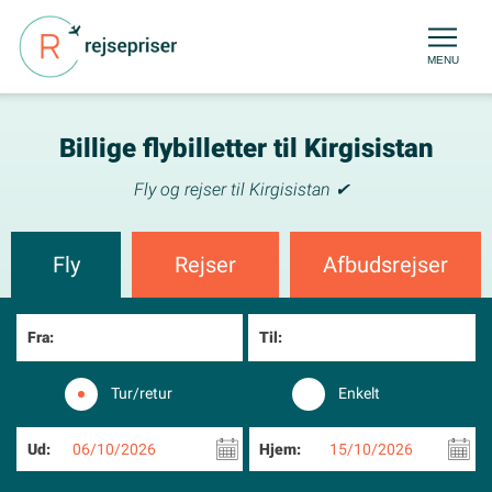
MENU
Billige flybilletter til Kirgisistan
Fly og rejser til Kirgisistan ✔
Fly
Rejser
Afbudsrejser
Fra:
Til:
Tur/retur
Enkelt
Ud:
06/10/2026
Hjem:
15/10/2026