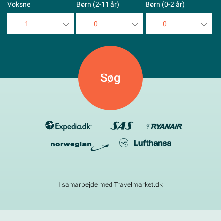
Voksne
Børn (2-11 år)
Børn (0-2 år)
1
0
0
1
0
0
2
1
1
3
2
2
4
3
3
5
4
4
5
5
I samarbejde med Travelmarket.dk