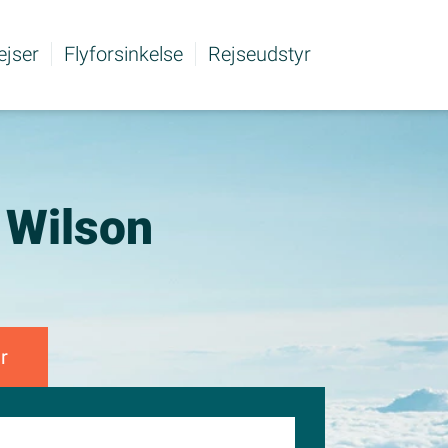
rejser
Flyforsinkelse
Rejseudstyr
i Wilson
r