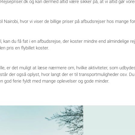
Rejsepriser.dk og kan dermed altid være sikker på, at vi altid gør vores 
Nairobi, hvor vi viser de billige priser på afbudsrejser hos mange for
 kan du få fat i en afbudsrejse, der koster mindre end almindelige rej
n pris en flybillet koster.
ille, er det muligt at læse nærmere om, hvilke aktiviteter, som udbyde
de står der også oplyst, hvor langt der er til transportmuligheder osv. 
r en god ferie fyldt med mange oplevelser og gode minder.