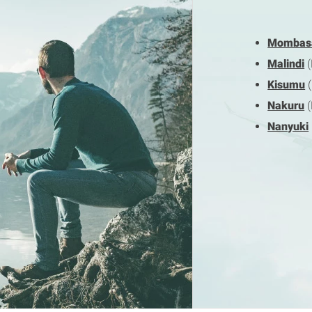
Mombas
Malindi
(
Kisumu
(
Nakuru
(
Nanyuki