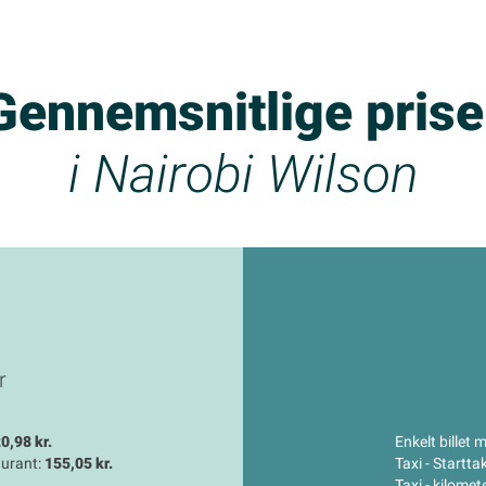
Gennemsnitlige prise
i Nairobi Wilson
r
0,98 kr.
Enkelt billet 
aurant:
155,05 kr.
Taxi - Startta
Taxi - kilomet