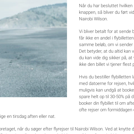
Når du har besluttet hvilken 
knappen, så bliver du ført vide
Nairobi Wilson.
Vi bliver betalt for at send
får ikke en andel i flybilletten
samme beløb, om vi sender dig t
Det betyder, at du altid kan 
du kan vide dig sikker på, at 
ikke den billet vi tjener flest
Hvis du bestiller flybilletten 
med datoerne for rejsen, hvi
muligvis kan undgå at booke 
spare helt op til 30-50% på di
booker din flybillet til om a
ofte rejser om formiddagen 
lige en tirsdag aften eller nat.
etaget, når du søger efter flyrejser til Nairobi Wilson. Ved at knytte d