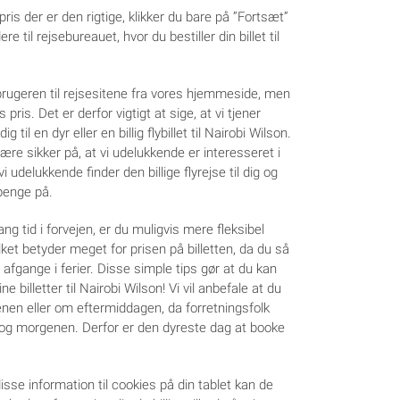
pris der er den rigtige, klikker du bare på ”Fortsæt”
re til rejsebureauet, hvor du bestiller din billet til
e brugeren til rejsesitene fra vores hjemmeside, men
s pris. Det er derfor vigtigt at sige, at vi tjener
il en dyr eller en billig flybillet til Nairobi Wilson.
være sikker på, at vi udelukkende er interesseret i
vi udelukkende finder den billige flyrejse til dig og
 penge på.
lang tid i forvejen, er du muligvis mere fleksibel
lket betyder meget for prisen på billetten, da du så
afgange i ferier. Disse simple tips gør at du kan
ne billetter til Nairobi Wilson! Vi vil anbefale at du
ftenen eller om eftermiddagen, da forretningsfolk
og morgenen. Derfor er den dyreste dag at booke
isse information til cookies på din tablet kan de