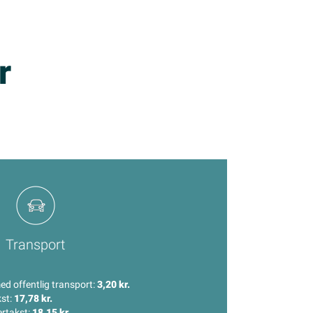
r
Transport
med offentlig transport:
3,20 kr.
kst:
17,78 kr.
ertakst:
18,15 kr.