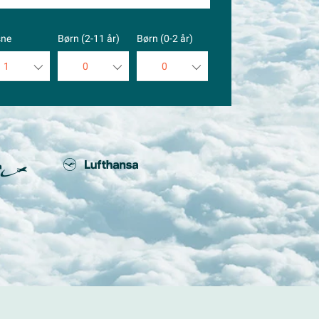
sne
Børn (2-11 år)
Børn (0-2 år)
1
0
0
1
0
0
2
1
1
3
2
2
4
3
3
5
4
4
5
5