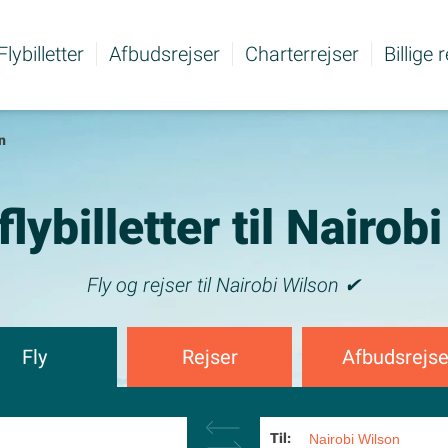
Flybilletter
Afbudsrejser
Charterrejser
Billige 
n
 flybilletter til Nairob
Fly og rejser til Nairobi Wilson ✔
Fly
Rejser
Afbudsrejse
Til: