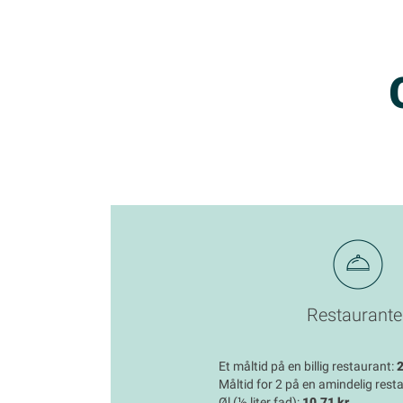
Restaurante
Et måltid på en billig restaurant:
2
Måltid for 2 på en amindelig rest
Øl (½ liter fad):
10,71 kr.