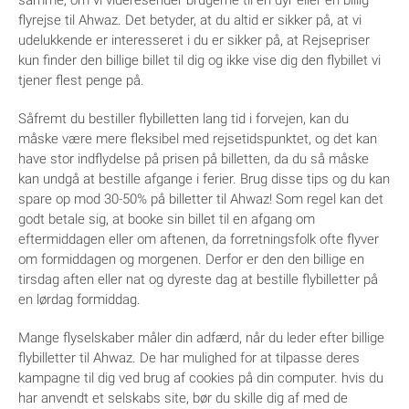
samme, om vi videresender brugerne til en dyr eller en billig
flyrejse til Ahwaz. Det betyder, at du altid er sikker på, at vi
udelukkende er interesseret i du er sikker på, at Rejsepriser
kun finder den billige billet til dig og ikke vise dig den flybillet vi
tjener flest penge på.
Såfremt du bestiller flybilletten lang tid i forvejen, kan du
måske være mere fleksibel med rejsetidspunktet, og det kan
have stor indflydelse på prisen på billetten, da du så måske
kan undgå at bestille afgange i ferier. Brug disse tips og du kan
spare op mod 30-50% på billetter til Ahwaz! Som regel kan det
godt betale sig, at booke sin billet til en afgang om
eftermiddagen eller om aftenen, da forretningsfolk ofte flyver
om formiddagen og morgenen. Derfor er den den billige en
tirsdag aften eller nat og dyreste dag at bestille flybilletter på
en lørdag formiddag.
Mange flyselskaber måler din adfærd, når du leder efter billige
flybilletter til Ahwaz. De har mulighed for at tilpasse deres
kampagne til dig ved brug af cookies på din computer. hvis du
har anvendt et selskabs site, bør du skille dig af med de