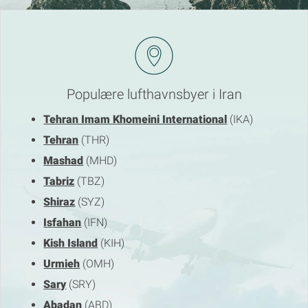
Populære lufthavnsbyer i Iran
Tehran Imam Khomeini International
(IKA)
Tehran
(THR)
Mashad
(MHD)
Tabriz
(TBZ)
Shiraz
(SYZ)
Isfahan
(IFN)
Kish Island
(KIH)
Urmieh
(OMH)
Sary
(SRY)
Abadan
(ABD)