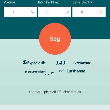
Voksne
Børn (2-11 år)
Børn (0-2 år)
1
0
0
1
0
0
2
1
1
3
2
2
4
3
3
5
4
4
5
5
I samarbejde med Travelmarket.dk