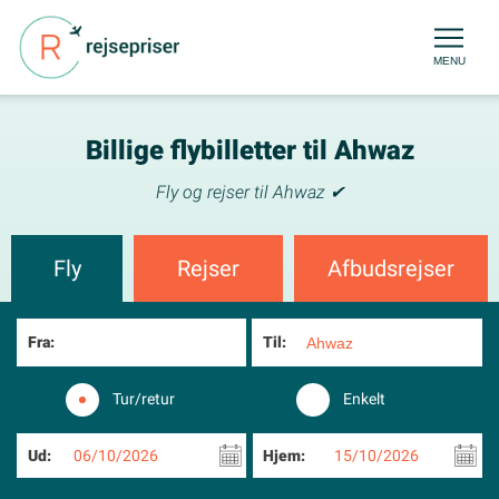
MENU
Billige flybilletter til Ahwaz
Fly og rejser til Ahwaz ✔
Fly
Rejser
Afbudsrejser
Fra:
Til:
Tur/retur
Enkelt
Ud:
06/10/2026
Hjem:
15/10/2026