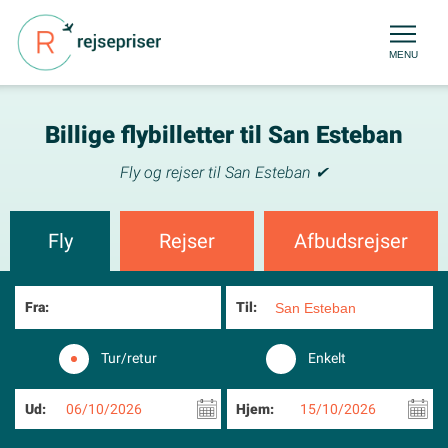
MENU
Billige flybilletter til San Esteban
Fly og rejser til San Esteban ✔
Fly
Rejser
Afbudsrejser
Fra:
Til:
Tur/retur
Enkelt
Ud:
06/10/2026
Hjem:
15/10/2026