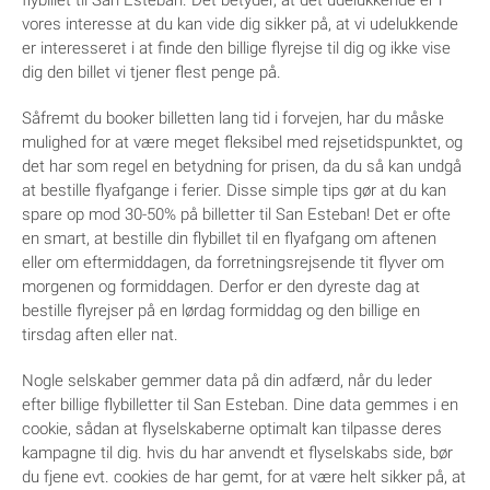
flybillet til San Esteban. Det betyder, at det udelukkende er i
vores interesse at du kan vide dig sikker på, at vi udelukkende
er interesseret i at finde den billige flyrejse til dig og ikke vise
dig den billet vi tjener flest penge på.
Såfremt du booker billetten lang tid i forvejen, har du måske
mulighed for at være meget fleksibel med rejsetidspunktet, og
det har som regel en betydning for prisen, da du så kan undgå
at bestille flyafgange i ferier. Disse simple tips gør at du kan
spare op mod 30-50% på billetter til San Esteban! Det er ofte
en smart, at bestille din flybillet til en flyafgang om aftenen
eller om eftermiddagen, da forretningsrejsende tit flyver om
morgenen og formiddagen. Derfor er den dyreste dag at
bestille flyrejser på en lørdag formiddag og den billige en
tirsdag aften eller nat.
Nogle selskaber gemmer data på din adfærd, når du leder
efter billige flybilletter til San Esteban. Dine data gemmes i en
cookie, sådan at flyselskaberne optimalt kan tilpasse deres
kampagne til dig. hvis du har anvendt et flyselskabs side, bør
du fjene evt. cookies de har gemt, for at være helt sikker på, at