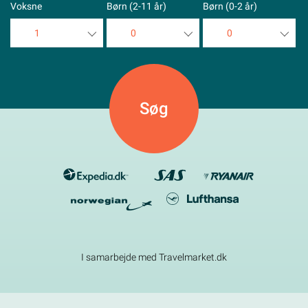
Voksne
Børn (2-11 år)
Børn (0-2 år)
1
0
0
1
0
0
2
1
1
3
2
2
4
3
3
5
4
4
5
5
I samarbejde med Travelmarket.dk