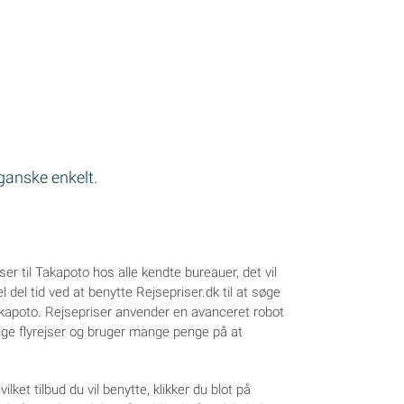
 ganske enkelt.
jser til Takapoto hos alle kendte bureauer, det vil
l del tid ved at benytte Rejsepriser.dk til at søge
l Takapoto. Rejsepriser anvender en avanceret robot
illige flyrejser og bruger mange penge på at
lket tilbud du vil benytte, klikker du blot på