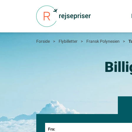
Forside
>
Flybilletter
>
Fransk Polynesien
>
T
Bill
Fra: