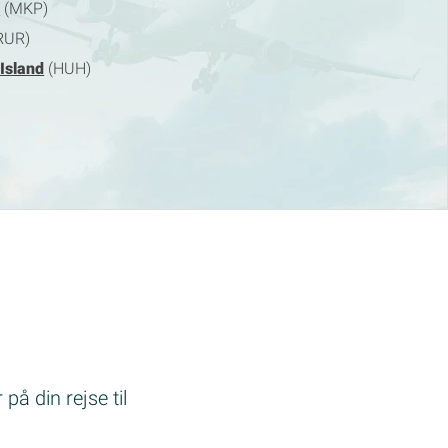
o
(MKP)
RUR)
Island
(HUH)
på din rejse til