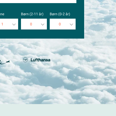
sne
Børn (2-11 år)
Børn (0-2 år)
1
0
0
1
0
0
2
1
1
3
2
2
4
3
3
5
4
4
5
5