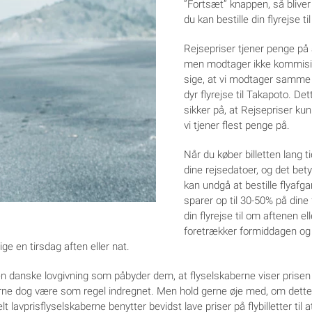
”Fortsæt” knappen, så bliver 
du kan bestille din flyrejse t
Rejsepriser tjener penge på a
men modtager ikke kommision 
sige, at vi modtager samme be
dyr flyrejse til Takapoto. Det
sikker på, at Rejsepriser kun fi
vi tjener flest penge på.
Når du køber billetten lang t
dine rejsedatoer, og det bety
kan undgå at bestille flyafg
sparer op til 30-50% på dine f
din flyrejse til om aftenen e
foretrækker formiddagen og 
lige en tirsdag aften eller nat.
en danske lovgivning som påbyder dem, at flyselskaberne viser prisen på
rerne dog være som regel indregnet. Men hold gerne øje med, om dette e
 lavprisflyselskaberne benytter bevidst lave priser på flybilletter til 