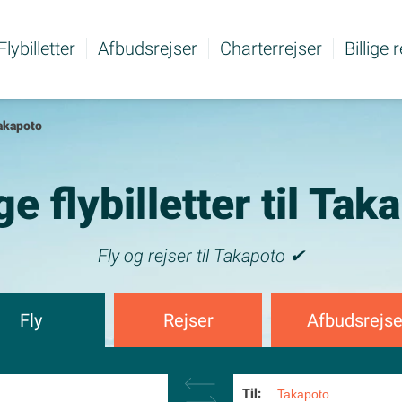
Flybilletter
Afbudsrejser
Charterrejser
Billige 
akapoto
ige flybilletter til Tak
Fly og rejser til Takapoto ✔
Fly
Rejser
Afbudsrejse
Til: