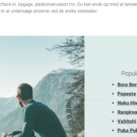
for check-in, bagage, pladsreservation mv. Du kan ende op med at betal
rst at undersøge priserne ved de andre selskaber.
Popul
Bora Bo
Papeete
Nuku Hi
Rangiro
Vahitahi
Puka Pu