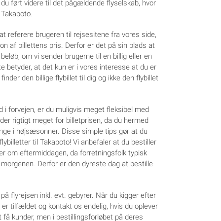
du ført videre til det pågældende flyselskab, hvor
il Takapoto.
t referere brugeren til rejsesitene fra vores side,
af billettens pris. Derfor er det på sin plads at
løb, om vi sender brugerne til en billig eller en
te betyder, at det kun er i vores interesse at du er
nder den billige flybillet til dig og ikke den flybillet
id i forvejen, er du muligvis meget fleksibel med
der rigtigt meget for billetprisen, da du hermed
ange i højsæsonner. Disse simple tips gør at du
lybilletter til Takapoto! Vi anbefaler at du bestiller
ller om eftermiddagen, da forretningsfolk typisk
morgenen. Derfor er den dyreste dag at bestille
 flyrejsen inkl. evt. gebyrer. Når du kigger efter
r tilfældet og kontakt os endelig, hvis du oplever
at få kunder, men i bestillingsforløbet på deres