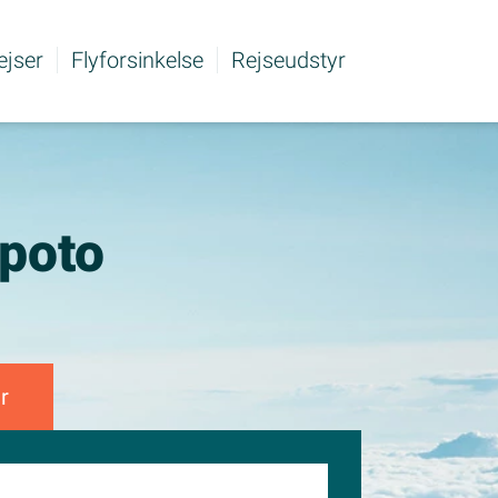
rejser
Flyforsinkelse
Rejseudstyr
apoto
r