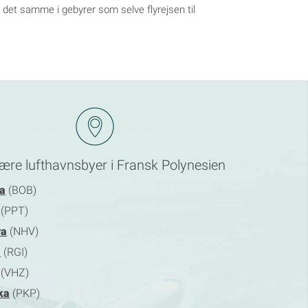
e det samme i gebyrer som selve flyrejsen til
ære lufthavnsbyer i Fransk Polynesien
ra
(BOB)
(PPT)
va
(NHV)
a
(RGI)
(VHZ)
ka
(PKP)