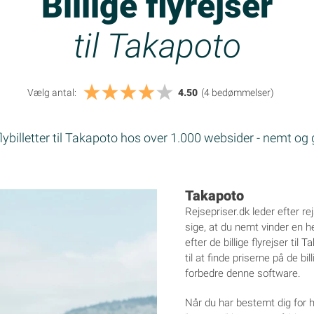
Billige flyrejser
til Takapoto
Vælg antal:
4.50
(4
bedømmelser
)
 flybilletter til Takapoto hos over 1.000 websider - nemt og
Takapoto
Rejsepriser.dk leder efter re
sige, at du nemt vinder en he
efter de billige flyrejser ti
til at finde priserne på de b
forbedre denne software.
Når du har bestemt dig for hvi