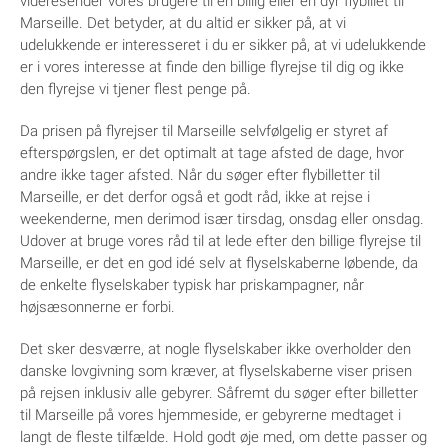
videresender vores brugere til en billig eller en dyr flybillet til
Marseille. Det betyder, at du altid er sikker på, at vi
udelukkende er interesseret i du er sikker på, at vi udelukkende
er i vores interesse at finde den billige flyrejse til dig og ikke
den flyrejse vi tjener flest penge på.
Da prisen på flyrejser til Marseille selvfølgelig er styret af
efterspørgslen, er det optimalt at tage afsted de dage, hvor
andre ikke tager afsted. Når du søger efter flybilletter til
Marseille, er det derfor også et godt råd, ikke at rejse i
weekenderne, men derimod især tirsdag, onsdag eller onsdag.
Udover at bruge vores råd til at lede efter den billige flyrejse til
Marseille, er det en god idé selv at flyselskaberne løbende, da
de enkelte flyselskaber typisk har priskampagner, når
højsæsonnerne er forbi.
Det sker desværre, at nogle flyselskaber ikke overholder den
danske lovgivning som kræver, at flyselskaberne viser prisen
på rejsen inklusiv alle gebyrer. Såfremt du søger efter billetter
til Marseille på vores hjemmeside, er gebyrerne medtaget i
langt de fleste tilfælde. Hold godt øje med, om dette passer og