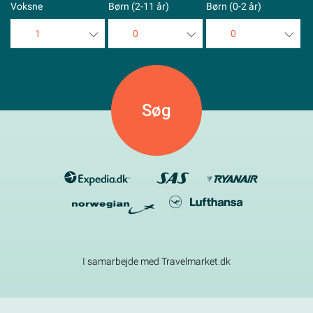
Voksne
Børn (2-11 år)
Børn (0-2 år)
1
0
0
1
0
0
2
1
1
3
2
2
4
3
3
5
4
4
5
5
I samarbejde med Travelmarket.dk