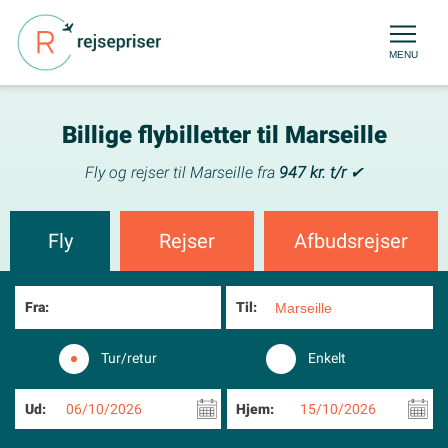
MENU
Billige flybilletter til Marseille
Fly og rejser til Marseille fra
947 kr. t/r
✔
Fly
Rejser
Afbudsrejser
Fra:
Til:
Tur/retur
Enkelt
Ud:
06/10/2026
Hjem:
15/10/2026