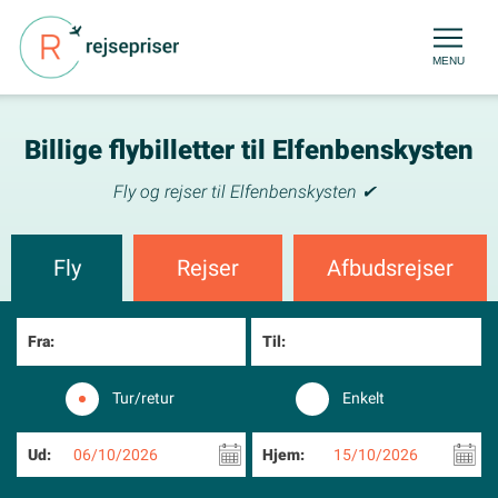
MENU
Billige flybilletter til Elfenbenskysten
Fly og rejser til Elfenbenskysten ✔
Fly
Rejser
Afbudsrejser
Fra:
Til:
Tur/retur
Enkelt
Ud:
06/10/2026
Hjem:
15/10/2026