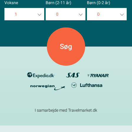
Voksne
Børn (2-11 år)
Børn (0-2 år)
1
0
0
1
0
0
2
1
1
3
2
2
4
3
3
5
4
4
5
5
I samarbejde med Travelmarket.dk