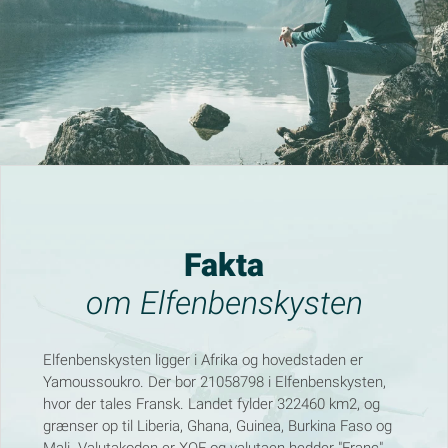
Fakta
om Elfenbenskysten
Elfenbenskysten ligger i Afrika og hovedstaden er
Yamoussoukro. Der bor 21058798 i Elfenbenskysten,
hvor der tales Fransk. Landet fylder 322460 km2, og
grænser op til Liberia, Ghana, Guinea, Burkina Faso og
Mali. Valutakoden er XOF og valutaen hedder "Franc".