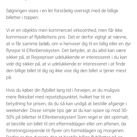
Søgningen vises i en let forståelig oversigt med de billige
billetter i toppen.
Vi er en objektiv men kommerciel virksomhed, men får ikke
kommision af flybillettens pris. Det er derfor vigtigt at nævne,
at vi får samme beløb, om vi henviser dig til en billig eller en dyr
flyrejse til Elfenbenskysten. Det betyder, at du altid kan være
sikker på, at Rejsepriser udelukkende er interesseret i du kan
vide dig sikker på, at vi udelukkende er interesseret i at finde
den billige billet til dig og ikke vise dig den billet vi tjener mest
på.
Hvis du køber din flybillet lang tid i forvejen, er du muligvis
mere fleksibel med rejsetidspunktet, hvilket har tit en
betydning for prisen, da du så kan undgå at bestille afgange i
weekender. Disse simple tips gør at du kan spare op mod 30-
50% på billetter til Elfenbenskysten! Som regel er det optimalt,
at bestille sin billet til om eftermiddagen eller om aftenen, da
forretningsrejsende tit flyver om formiddagen og morgenen.