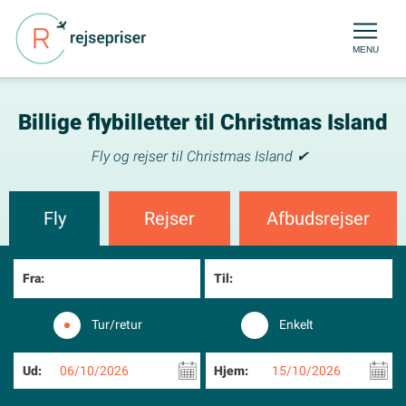
MENU
Billige flybilletter til Christmas Island
Fly og rejser til Christmas Island ✔
Fly
Rejser
Afbudsrejser
Fra:
Til:
Tur/retur
Enkelt
Ud:
06/10/2026
Hjem:
15/10/2026