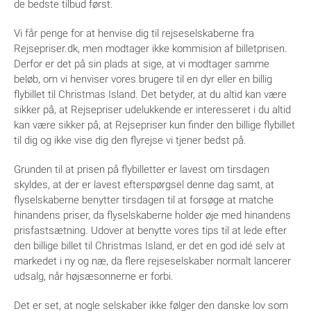
de bedste tilbud først.
Vi får penge for at henvise dig til rejseselskaberne fra
Rejsepriser.dk, men modtager ikke kommision af billetprisen.
Derfor er det på sin plads at sige, at vi modtager samme
beløb, om vi henviser vores brugere til en dyr eller en billig
flybillet til Christmas Island. Det betyder, at du altid kan være
sikker på, at Rejsepriser udelukkende er interesseret i du altid
kan være sikker på, at Rejsepriser kun finder den billige flybillet
til dig og ikke vise dig den flyrejse vi tjener bedst på.
Grunden til at prisen på flybilletter er lavest om tirsdagen
skyldes, at der er lavest efterspørgsel denne dag samt, at
flyselskaberne benytter tirsdagen til at forsøge at matche
hinandens priser, da flyselskaberne holder øje med hinandens
prisfastsætning. Udover at benytte vores tips til at lede efter
den billige billet til Christmas Island, er det en god idé selv at
markedet i ny og næ, da flere rejseselskaber normalt lancerer
udsalg, når højsæsonnerne er forbi.
Det er set, at nogle selskaber ikke følger den danske lov som