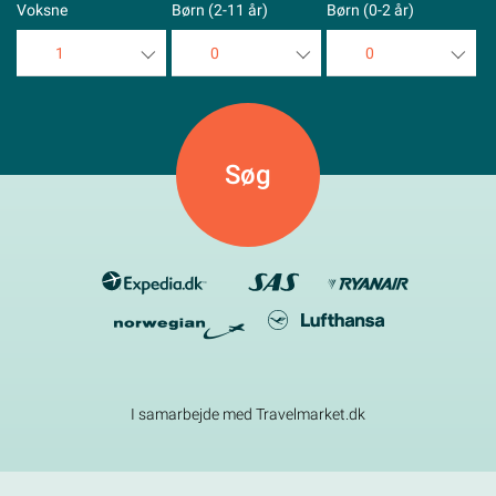
Voksne
Børn (2-11 år)
Børn (0-2 år)
1
0
0
1
0
0
2
1
1
3
2
2
4
3
3
5
4
4
5
5
I samarbejde med Travelmarket.dk