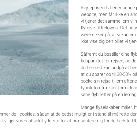
Rejsepriser.dk tjener penge 
website, men får ikke en ande
vi tjener det samme, om vi he
flyrejse til Kelowna. Det bety
være sikker på, at vi kun er i 
ikke vise dig den billet vi tje
Såfremt du bestiller dine fly
tidspunktet for rejsen, og de
du hermed kan undgå at besti
at du sparer op til 30-50% på
booke sin rejse til om aften
typisk foretrækker formidda
købe flybilletter på en lørdag
Mange flyselskaber måler, hv
gemmer de i cookies, sådan at de bedst muligt er i stand til målrette d
 vi gør vores absolut yderste for at præsentere dig for de bedste tilbu