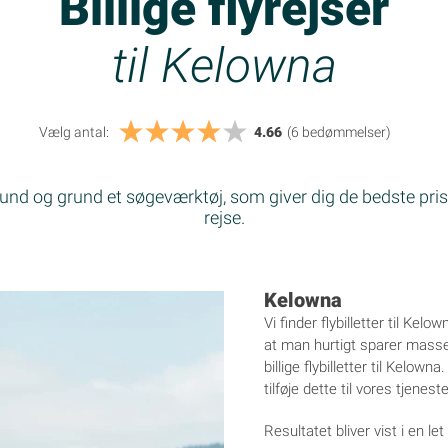
Billige flyrejser
til Kelowna
Vælg antal:
4.66
(6
bedømmelser
)
 bund og grund et søgeværktøj, som giver dig de bedste prise
rejse.
Kelowna
Vi finder flybilletter til Kelo
at man hurtigt sparer masser 
billige flybilletter til Kelow
tilføje dette til vores tjeneste
Resultatet bliver vist i en le