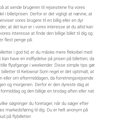
på at sende brugeren til rejsesitene fra vores
l i billetprisen. Derfor er det vigtigt at nævne, at
nviser vores brugere til en billig eller en dyr
der, at det kun er i vores interesse at du altid kan
vores interesse at finde den billige billet til dig og
ner flest penge på.
billetter i god tid, er du måske mere fleksibel med
t kan have en indflydelse på prisen på billetten, da
lle flyafgange i weekender. Disse simple tips gør
 billetter til Kelowna! Som regel er det optimalt, at
en eller om eftermiddagen, da forretningsrejsende
gen og morgenen. Derfor er den dyreste dag at
 formiddag og den billige en tirsdag aften eller nat.
ilke søgninger du foretager, når du søger efter
eres markedsføring til dig. Du er helt anonym på
d på flybilletter.