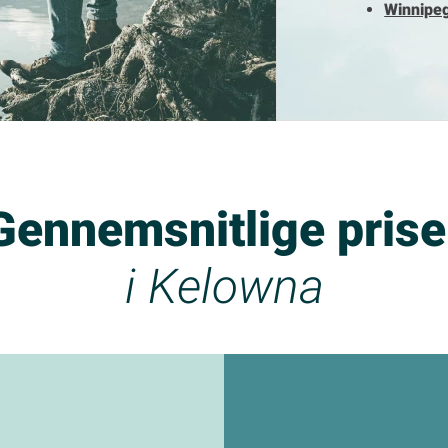
Winnipe
Gennemsnitlige prise
i Kelowna