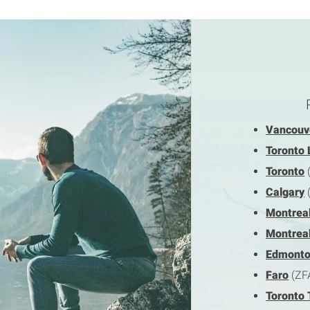
Vancouv
Toronto 
Toronto
Calgary
Montrea
Montrea
Edmont
Faro
(ZF
Toronto 