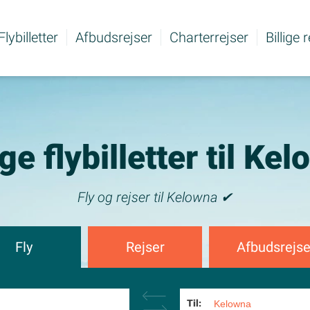
Flybilletter
Afbudsrejser
Charterrejser
Billige 
ige flybilletter til Ke
Fly og rejser til Kelowna ✔
Fly
Rejser
Afbudsrejse
Til: