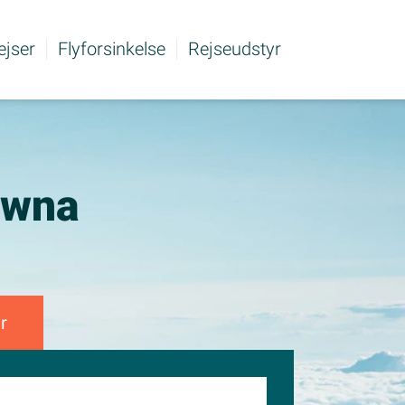
rejser
Flyforsinkelse
Rejseudstyr
lowna
r