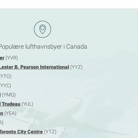
Populære lufthavnsbyer i Canada
er
(YVR)
Lester B. Pearson International
(YYZ)
(YTO)
(YYC)
l
(YMQ)
l Trudeau
(YUL)
on
(YEA)
A)
Toronto City Centre
(YTZ)