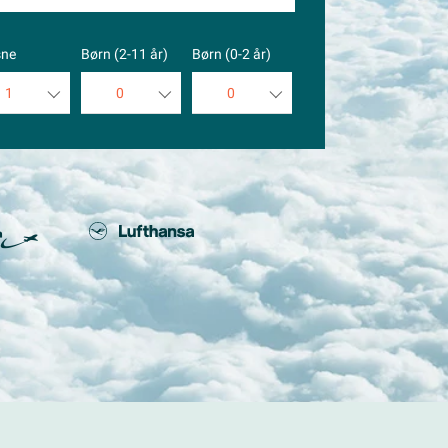
sne
Børn (2-11 år)
Børn (0-2 år)
1
0
0
1
0
0
2
1
1
3
2
2
4
3
3
5
4
4
5
5