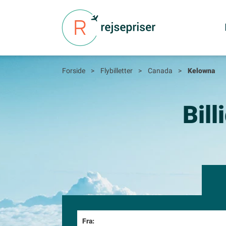
Forside
>
Flybilletter
>
Canada
>
Kelowna
Bill
Fra: