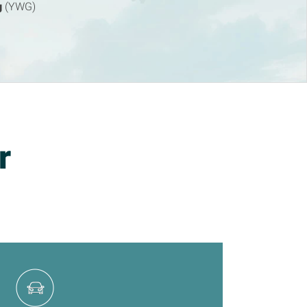
g
(YWG)
r