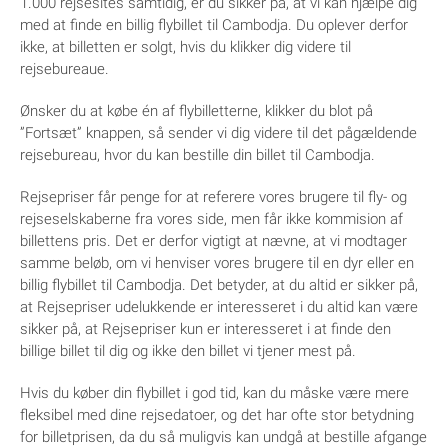
1.000 rejsesites samtidig, er du sikker på, at vi kan hjælpe dig
med at finde en billig flybillet til Cambodja. Du oplever derfor
ikke, at billetten er solgt, hvis du klikker dig videre til
rejsebureaue.
Ønsker du at købe én af flybilletterne, klikker du blot på
”Fortsæt” knappen, så sender vi dig videre til det pågældende
rejsebureau, hvor du kan bestille din billet til Cambodja.
Rejsepriser får penge for at referere vores brugere til fly- og
rejseselskaberne fra vores side, men får ikke kommision af
billettens pris. Det er derfor vigtigt at nævne, at vi modtager
samme beløb, om vi henviser vores brugere til en dyr eller en
billig flybillet til Cambodja. Det betyder, at du altid er sikker på,
at Rejsepriser udelukkende er interesseret i du altid kan være
sikker på, at Rejsepriser kun er interesseret i at finde den
billige billet til dig og ikke den billet vi tjener mest på.
Hvis du køber din flybillet i god tid, kan du måske være mere
fleksibel med dine rejsedatoer, og det har ofte stor betydning
for billetprisen, da du så muligvis kan undgå at bestille afgange