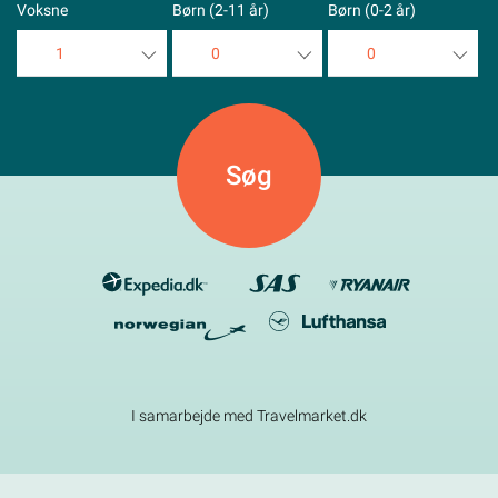
Voksne
Børn (2-11 år)
Børn (0-2 år)
1
0
0
1
0
0
2
1
1
3
2
2
4
3
3
5
4
4
5
5
I samarbejde med Travelmarket.dk