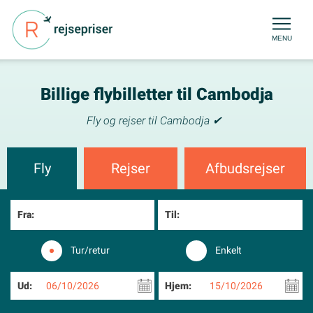
MENU
Billige flybilletter til Cambodja
Fly og rejser til Cambodja ✔
Fly
Rejser
Afbudsrejser
Fra:
Til:
Tur/retur
Enkelt
Ud:
06/10/2026
Hjem:
15/10/2026