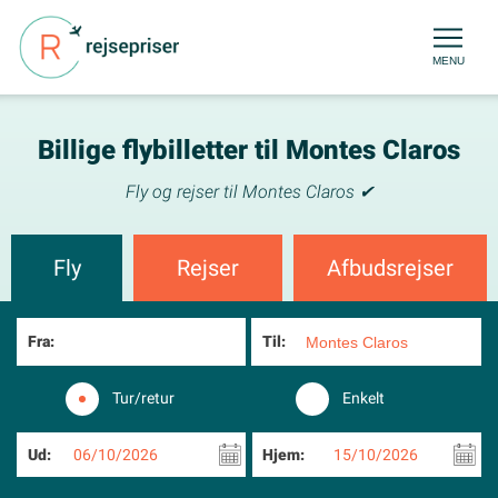
MENU
Billige flybilletter til Montes Claros
Fly og rejser til Montes Claros ✔
Fly
Rejser
Afbudsrejser
Fra:
Til:
Tur/retur
Enkelt
Ud:
06/10/2026
Hjem:
15/10/2026