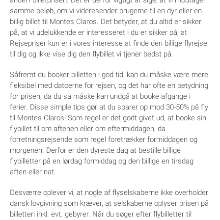
andel i billetprisen. Det er derfor vigtigt at sige, at vi modtager
samme beløb, om vi videresender brugerne til en dyr eller en
billig billet til Montes Claros. Det betyder, at du altid er sikker
på, at vi udelukkende er interesseret i du er sikker på, at
Rejsepriser kun er i vores interesse at finde den billige flyrejse
til dig og ikke vise dig den flybillet vi tjener bedst på.
Såfremt du booker billetten i god tid, kan du måske være mere
fleksibel med datoerne for rejsen, og det har ofte en betydning
for prisen, da du så måske kan undgå at booke afgange i
ferier. Disse simple tips gør at du sparer op mod 30-50% på fly
til Montes Claros! Som regel er det godt givet ud, at booke sin
flybillet til om aftenen eller om eftermiddagen, da
forretningsrejsende som regel foretrækker formiddagen og
morgenen. Derfor er den dyreste dag at bestille billige
flybilletter på en lørdag formiddag og den billige en tirsdag
aften eller nat.
Desværre oplever vi, at nogle af flyselskaberne ikke overholder
dansk lovgivning som kræver, at selskaberne oplyser prisen på
billetten inkl. evt. gebyrer. Når du søger efter flybilletter til