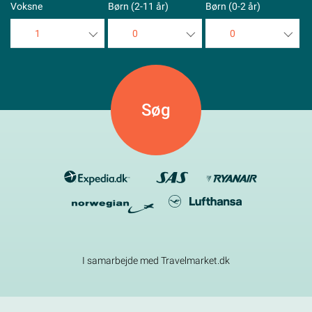
Voksne
Børn (2-11 år)
Børn (0-2 år)
1
0
0
1
0
0
2
1
1
3
2
2
4
3
3
5
4
4
5
5
I samarbejde med Travelmarket.dk