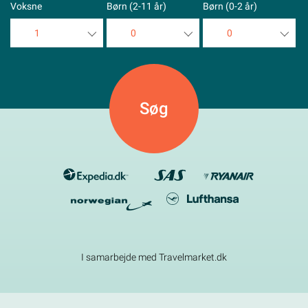
Voksne
Børn (2-11 år)
Børn (0-2 år)
1
0
0
1
0
0
2
1
1
3
2
2
4
3
3
5
4
4
5
5
I samarbejde med Travelmarket.dk