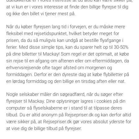
udelukkende er i vores interesse at du altid kan være sikker på,
at vi kun er i vores interesse at finde den billige flyrejse til dig
og ikke den billet vi tjener mest på.
Når du køber flyrejsen lang tid i forvejen, er du måske mere
fleksibel med rejsetidspunktet, hvilket betyder meget for
prisen, da du så muligvis kan undgå at bestille flyafgange i
ferier. Med disse simple tips, kan du sparer helt op til 30-50%
på dine billetter til Mackay! Som regel er det optimalt, at købe
sin rejse til en afgang om aftenen eller om eftermiddagen, da
erhvervsrejsende ofte tager afsted om morgenen og
formiddagen. Derfor er den dyreste dag at købe flybilletter på
en lørdag formiddag og den billige en tirsdag aften eller nat.
Nogle selskaber måler din søgeadfærd, når du søger efter
flyrejser til Mackay. Dine oplysninger lagres i cookies på din
computer så flyselskaberne er i stand til at tilpasse deres
tilbud. Du er altid anonym på Rejsepriser.dk og kan derfor altid
være sikker på, at Rejsepriser.dk gør vores absolut yderste for
at vise dig de billige tilbud på flyrejser.