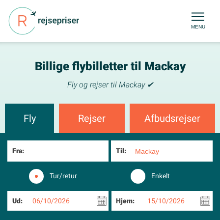
MENU
Billige flybilletter til Mackay
Fly og rejser til Mackay ✔
Fly
Rejser
Afbudsrejser
Fra:
Til:
Tur/retur
Enkelt
Ud:
06/10/2026
Hjem:
15/10/2026