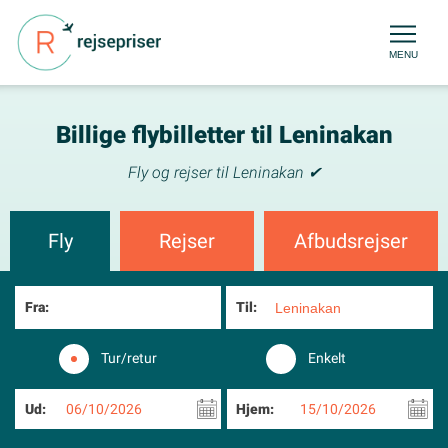
MENU
Billige flybilletter til Leninakan
Fly og rejser til Leninakan ✔
Fly
Rejser
Afbudsrejser
Fra:
Til:
Tur/retur
Enkelt
Ud:
06/10/2026
Hjem:
15/10/2026