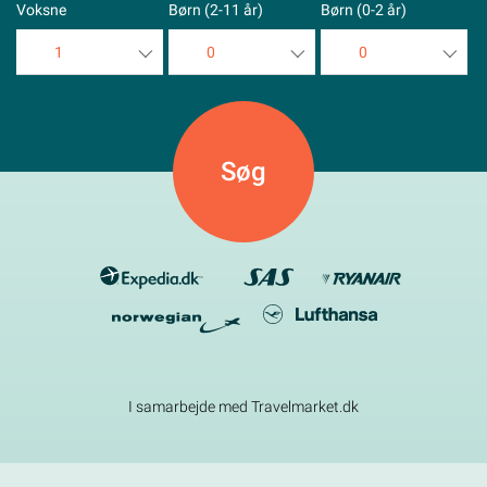
Voksne
Børn (2-11 år)
Børn (0-2 år)
1
0
0
1
0
0
2
1
1
3
2
2
4
3
3
5
4
4
5
5
I samarbejde med Travelmarket.dk