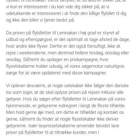
flybillet til Leninakan. Dette betyder, at du altid er sikker på, at
vi kun er interesseret i du kan vide dig sikker på, at vi
udelukkende er interesseret i at finde den billige flybillet til dig
og ikke den billet vi tjener bedst på.
Da prisen på flybilletter til Leninakan i høj grad er styret af
udbud og efterspørgsel, er det optimalt at tage afsted de dage,
hvor andre ikke flyver. Derfor er det også fornuftigt, ikke at
rejse i weekenderne, men derimod hellere tirsdag, onsdag eller
onsdag. Såfremt du opdager en priskampagne, hvor
flyselskaberne holder udsalg, vil vores søgemotor naturligvis
sørge for at være opdateret med disse kampagner.
Vi oplever desværre, at nogle selskaber ikke følger den danske
lov som siger, at de skal oplyse prisen på rejsen inklusiv alle
gebyrer. Hvis du søger efter flybilletter til Leninakan på vores
hjemmeside, er gebyrerne indregnet i langt de fleste tilfælde.
Men hold gerne øje med, om dette er tilfældet og kontakt os
gerne, såfremt du finder at nogle flyselskaber ikke skriver
gebyrerne. Især lavprisselskaberne anvender bevidst lave
priser på flybilletter til at tiltrække kunder, men i