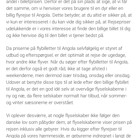
andel i billetprisen. Derfor er det på sin plads at sige, at vi får
det samme, om vi henviser vores brugere til en dyr eller en
billig flyrejse til Angola. Dette betyder, at du altid er sikker på, at
vi kun er interesseret i du kan vide dig sikker på, at Rejsepriser
udelukkende er i vores interesse at finde den billige billet til dig
og ikke henvise dig til den billet vi tjener bedst på.
Da priserne på flybilletter til Angola selvfølgelig er styret af
udbud og efterspørgsel, er det optimalt at rejse de ugedage,
hvor andre ikke flyver. Når du søger efter flybilletter til Angola,
er det derfor også et godt råd, ikke at tage afsted i
weekenderne, men derimod især tirsdag, onsdag eller onsdag.
Udover at benytte disse tips til at lede efter den billige flybillet
til Angola, er det en god idé selv at overvåge flyselskaberne i
ny og næ, da flere selskaber normalt har tilbud, når sommer-
og vinter sæsonerne er overstået.
Vi oplever desværre, at nogle flyselskaber ikke følger den
danske lov som påbyder dem, at flyselskaberne viser prisen på
rejsen inklusiv alle gebyrer. Hvis du kigger efter flyrejser til
Angola på vores hjemmeside, er gebyrerne indregnet i langt de