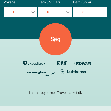
Voksne
Børn (2-11 år)
Børn (0-2 år)
1
0
0
1
0
0
2
1
1
3
2
2
4
3
3
5
4
4
5
5
I samarbejde med Travelmarket.dk