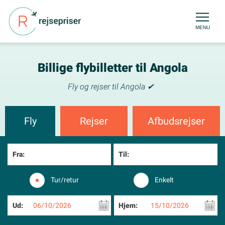
MENU
Billige flybilletter til Angola
Fly og rejser til Angola ✔
Fly
Rejser
Afbudsrejser
Fra:
Til:
Tur/retur
Enkelt
Ud:
06/10/2026
Hjem:
15/10/2026